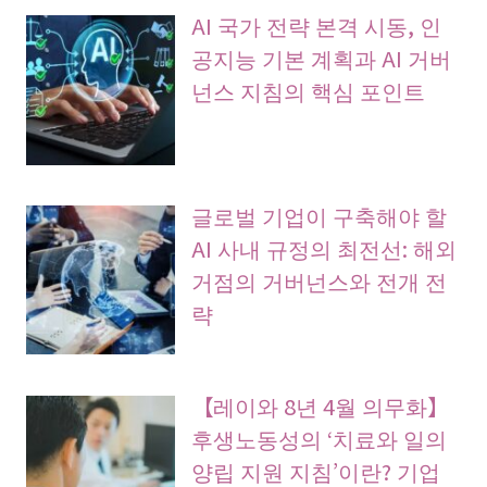
AI 국가 전략 본격 시동, 인
공지능 기본 계획과 AI 거버
넌스 지침의 핵심 포인트
글로벌 기업이 구축해야 할
AI 사내 규정의 최전선: 해외
거점의 거버넌스와 전개 전
략
【레이와 8년 4월 의무화】
후생노동성의 ‘치료와 일의
양립 지원 지침’이란? 기업