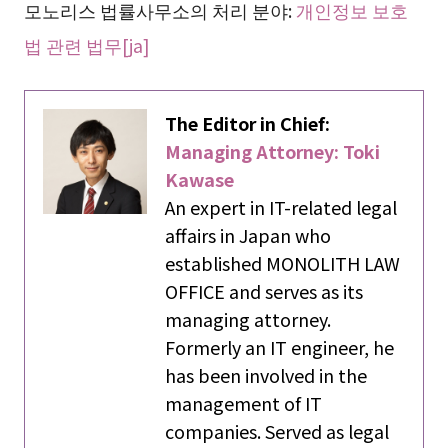
모노리스 법률사무소의 처리 분야:
개인정보 보호
법 관련 법무[ja]
The Editor in Chief:
Managing Attorney: Toki
Kawase
An expert in IT-related legal
affairs in Japan who
established MONOLITH LAW
OFFICE and serves as its
managing attorney.
Formerly an IT engineer, he
has been involved in the
management of IT
companies. Served as legal