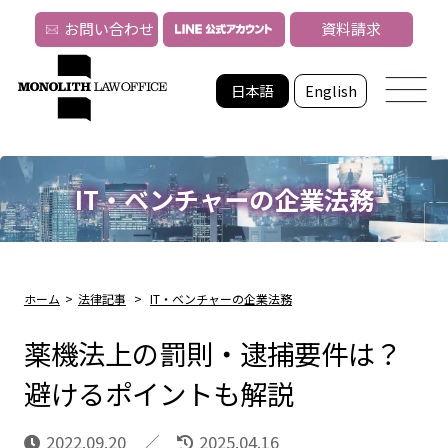
お問い合わせ
資料請求
日本語
English
IT・ベンチャーの企業法務
ホーム
>
法律記事
>
IT・ベンチャーの企業法務
薬機法上の罰則・逮捕要件は？
避けるポイントも解説
2022.09.20
2025.04.16