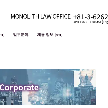
+81-3-626
MONOLITH LAW OFFICE
평일 10:00-18:00 JST [Engl
n]
업무분야
채용 정보 [en]
인터넷
국경
유튜버를 위한 법률 지원
VTuber를 위한 법률 지원
블록체인
SNS 계정의 M&A
T 등)
평판 손상 완화
명예훼손 발언의 ID
 Corporate