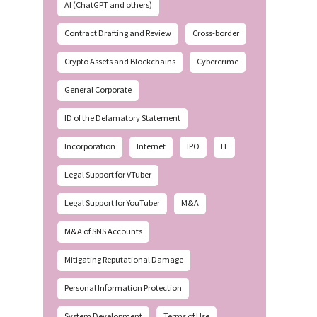
AI (ChatGPT and others)
Contract Drafting and Review
Cross-border
Crypto Assets and Blockchains
Cybercrime
General Corporate
ID of the Defamatory Statement
Incorporation
Internet
IPO
IT
Legal Support for VTuber
Legal Support for YouTuber
M&A
M&A of SNS Accounts
Mitigating Reputational Damage
Personal Information Protection
System Development
Terms of Use