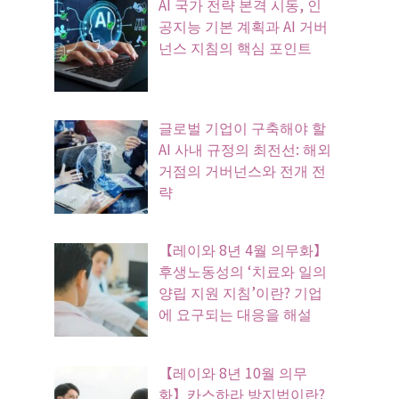
AI 국가 전략 본격 시동, 인
공지능 기본 계획과 AI 거버
넌스 지침의 핵심 포인트
글로벌 기업이 구축해야 할
AI 사내 규정의 최전선: 해외
거점의 거버넌스와 전개 전
략
【레이와 8년 4월 의무화】
후생노동성의 ‘치료와 일의
양립 지원 지침’이란? 기업
에 요구되는 대응을 해설
【레이와 8년 10월 의무
화】카스하라 방지법이란?