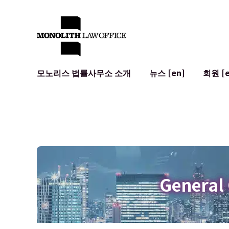
모노리스 법률사무소 소개
뉴스 [en]
회원 [e
대표 변호사의 인사말
일반 기업 법무
IT
사회적 영향 및 커뮤니티 참여 [en]
계약서 작성 및 검토
시스템 개발
글로벌 네트워크 [en]
M&A
이용 약관
오시는 길
일본의 IPO
암호화폐와 
개인정보 보호
AI (ChatGP
광고 리뷰
사이버 범죄
General