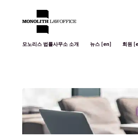
모노리스 법률사무소 소개
뉴스 [en]
회원 [e
대표 변호사의 인사말
일반 기업 법무
IT
사회적 영향 및 커뮤니티 참여 [en]
계약서 작성 및 검토
시스템 개발
글로벌 네트워크 [en]
M&A
이용 약관
오시는 길
일본의 IPO
암호화폐와 
개인정보 보호
AI (ChatGP
광고 리뷰
사이버 범죄