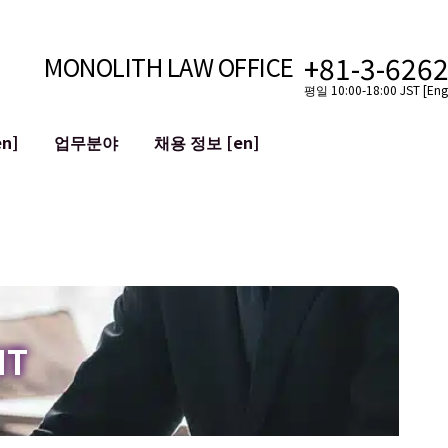
+81-3-626
MONOLITH LAW OFFICE
평일 10:00-18:00 JST [Engl
n]
업무분야
채용 정보 [en]
인터넷
국경
유튜버를 위한 법률 지원
VTuber를 위한 법률 지원
블록체인
SNS 계정의 M&A
T 등)
평판 손상 완화
명예훼손 발언의 ID
IT