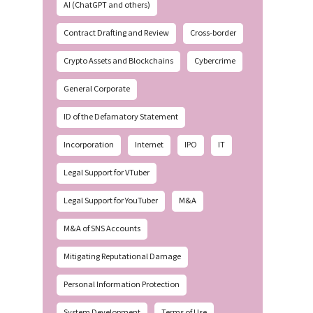
AI (ChatGPT and others)
Contract Drafting and Review
Cross-border
Crypto Assets and Blockchains
Cybercrime
General Corporate
ID of the Defamatory Statement
Incorporation
Internet
IPO
IT
Legal Support for VTuber
Legal Support for YouTuber
M&A
M&A of SNS Accounts
Mitigating Reputational Damage
Personal Information Protection
System Development
Terms of Use