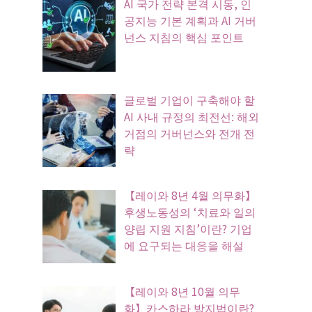
AI 국가 전략 본격 시동, 인
공지능 기본 계획과 AI 거버
넌스 지침의 핵심 포인트
글로벌 기업이 구축해야 할
AI 사내 규정의 최전선: 해외
거점의 거버넌스와 전개 전
략
【레이와 8년 4월 의무화】
후생노동성의 ‘치료와 일의
양립 지원 지침’이란? 기업
에 요구되는 대응을 해설
【레이와 8년 10월 의무
화】카스하라 방지법이란?