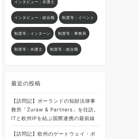
インタビュー：弁護士
インタビュー：総合職
制度等：イベント
制度等：インターン
制度等：事務局
制度等：弁護士
制度等：総合職
最近の投稿
【訪問記】ポーランドの知財法律事
務所「Żuraw & Partners」を往訪。
ITと欧州IPを結ぶ国際連携の最前線
【訪問記】欧州のゲートウェイ・ポ