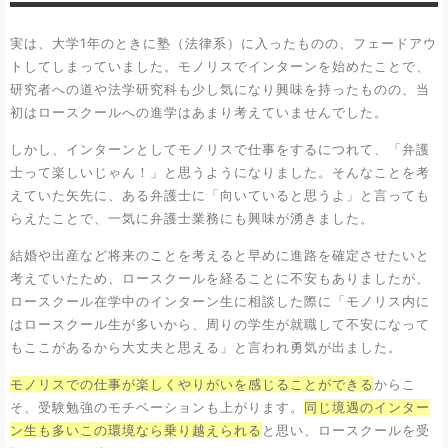
実は、大学1年のときに塾（法律系）に入ったものの、フェードアウ
トしてしまっていました。モノリスでインターンを始めたことで、
研究者への道や法学研究科も少し気になり興味を持ったものの、当
初はロースクールへの進学はあまり考えていませんでした。
しかし、インターンとしてモノリスで仕事をするにつれて、「弁護
士って楽しいじゃん！」と思うようになりました。そんなことを考
えていた矢先に、ある弁護士に「向いていると思うよ」と言っても
らえたことで、一気に弁護士業務にも興味が湧きました。
結婚や出産など将来のことを考えると早めに進路を確定させたいと
考えていたため、ロースクールを経ることに不安もありましたが、
ロースクール在学中のインターン生に相談した際に「モノリス内に
はロースクール生が多いから、周りの学生が就職して不安になって
もここがあるから大丈夫と思える」と言われ勇気が出ました。
モノリスでの仕事が楽しくやりがいを感じることができる
からこ
そ、受験勉強のモチベーションも上がります。
同じ境遇のインター
ン生も多いこの環境なら乗り越えられる
と思い、ロースクールを受