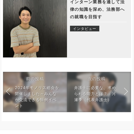
インターン業務を通して法
律の知識を深め、法務部へ
の就職を目指す
インタビュー
前の投稿
次の投稿
2024年モノリス総会を
弁護士に必要な、求め
開催しました～みんな
られる能力とは？：河
が交流できる恒例イベ
瀬季（代表弁護士）
ント