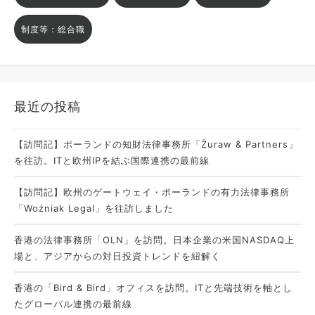
制度等：総合職
最近の投稿
【訪問記】ポーランドの知財法律事務所「Żuraw & Partners」
を往訪。ITと欧州IPを結ぶ国際連携の最前線
【訪問記】欧州のゲートウェイ・ポーランドの有力法律事務所
「Woźniak Legal」を往訪しました
香港の法律事務所「OLN」を訪問。日本企業の米国NASDAQ上
場と、アジアからの対日投資トレンドを紐解く
香港の「Bird & Bird」オフィスを訪問。ITと先端技術を軸とし
たグローバル連携の最前線