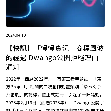
2024.04.10
【快訊】「慢慢實況」商標風波
的經過 Dwango公開拒絕理由
通知
2022年（西曆2022年），有第三者申請註冊「東
方Project」相關的二次創作動畫類別「ゆっくり
茶番劇」的商標，並正式註冊，引起了一陣騷動。
2023年2月16日（西曆2023年），Dwango公開了
對「ゆっくり実況」等商標註冊申請的拒絕理由通