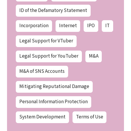
ID of the Defamatory Statement
Incorporation
Internet
IPO
IT
Legal Support for VTuber
Legal Support for YouTuber
M&A
M&A of SNS Accounts
Mitigating Reputational Damage
Personal Information Protection
System Development
Terms of Use