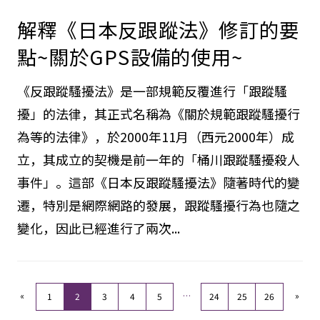
解釋《日本反跟蹤法》修訂的要
點~關於GPS設備的使用~
《反跟蹤騷擾法》是一部規範反覆進行「跟蹤騷
擾」的法律，其正式名稱為《關於規範跟蹤騷擾行
為等的法律》，於2000年11月（西元2000年）成
立，其成立的契機是前一年的「桶川跟蹤騷擾殺人
事件」。這部《日本反跟蹤騷擾法》隨著時代的變
遷，特別是網際網路的發展，跟蹤騷擾行為也隨之
變化，因此已經進行了兩次...
«
…
»
1
2
3
4
5
24
25
26