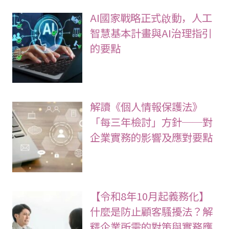
AI國家戰略正式啟動，人工
智慧基本計畫與AI治理指引
的要點
解讀《個人情報保護法》
「每三年檢討」方針──對
企業實務的影響及應對要點
【令和8年10月起義務化】
什麼是防止顧客騷擾法？解
釋企業所需的對策與實務應