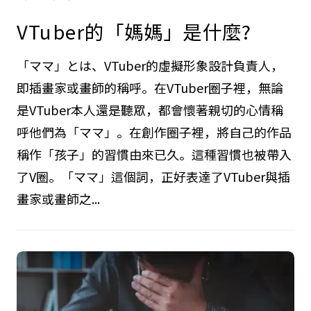
VTuber的「媽媽」是什麼?
「ママ」とは、VTuber的虛擬形象設計負責人，
即插畫家或畫師的稱呼。在VTuber圈子裡，無論
是VTuber本人還是聽眾，都會懷著親切的心情稱
呼他們為「ママ」。在創作圈子裡，將自己的作品
稱作「孩子」的習慣由來已久。這種習慣也被帶入
了V圈。「ママ」這個詞，正好表達了VTuber與插
畫家或畫師之...