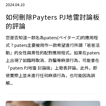
2024.04.10
如何刪除Payters PJ地雷討論板
的評論
您是否知道一款名為paters(ペイターズ)的應用程
式？paters主要被用作一款希望進行所謂「爸爸活
動」的女性與男性的配對應用程式。如果在paters
上出現了如臨時取消、詐騙等麻煩行為，可能會在
「paters PJ地雷 討論版」上發表評論。此外，即
使實際上並未進行任何麻煩行為，也可能因為誤
解...