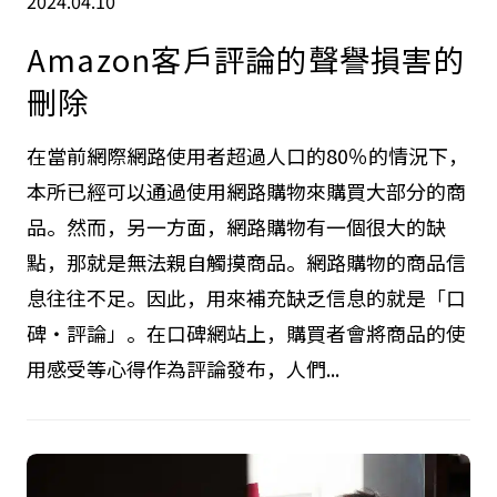
2024.04.10
Amazon客戶評論的聲譽損害的
刪除
在當前網際網路使用者超過人口的80％的情況下，
本所已經可以通過使用網路購物來購買大部分的商
品。然而，另一方面，網路購物有一個很大的缺
點，那就是無法親自觸摸商品。網路購物的商品信
息往往不足。因此，用來補充缺乏信息的就是「口
碑・評論」。在口碑網站上，購買者會將商品的使
用感受等心得作為評論發布，人們...