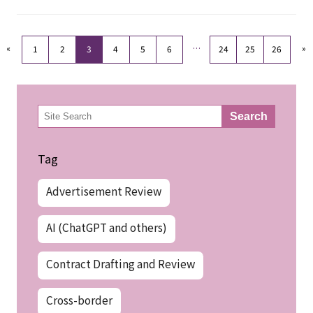
«
…
»
1
2
3
4
5
6
24
25
26
検
Search
索
Tag
Advertisement Review
AI (ChatGPT and others)
Contract Drafting and Review
Cross-border