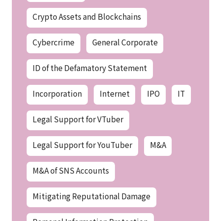
Crypto Assets and Blockchains
Cybercrime
General Corporate
ID of the Defamatory Statement
Incorporation
Internet
IPO
IT
Legal Support for VTuber
Legal Support for YouTuber
M&A
M&A of SNS Accounts
Mitigating Reputational Damage