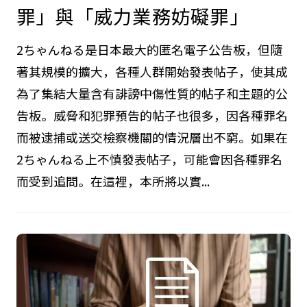
罪」與「威力業務妨礙罪」
2ちゃんねる是日本最大的匿名電子公告板，但隨
著其規模的擴大，各種人群開始發表帖子，使其成
為了集結大量含有誹謗中傷性質的帖子和主題的公
告板。威脅和犯罪預告的帖子也很多，因各種罪名
而被逮捕或送交檢察機關的情況層出不窮。如果在
2ちゃんねる上不慎發表帖子，可能會因各種罪名
而受到追問。在這裡，本所將以實...