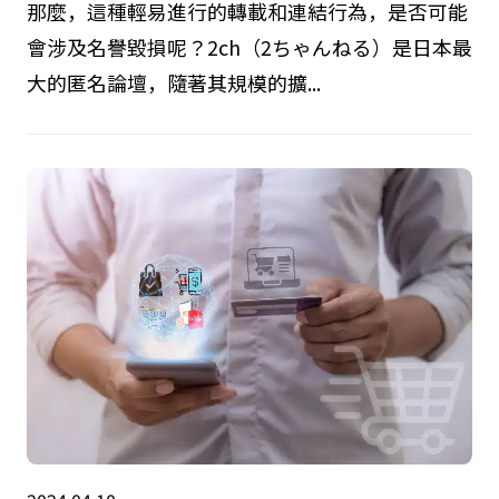
那麼，這種輕易進行的轉載和連結行為，是否可能
會涉及名譽毀損呢？2ch（2ちゃんねる）是日本最
大的匿名論壇，隨著其規模的擴...