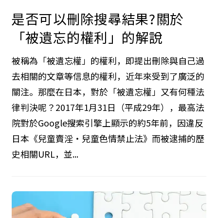
是否可以刪除搜尋結果?關於
「被遺忘的權利」的解說
被稱為「被遺忘權」的權利，即提出刪除與自己過
去相關的文章等信息的權利，近年來受到了廣泛的
關注。那麼在日本，對於「被遺忘權」又有何種法
律判決呢？2017年1月31日（平成29年），最高法
院對於Google搜索引擎上顯示的約5年前，因違反
日本《兒童賣淫・兒童色情禁止法》而被逮捕的歷
史相關URL，並...