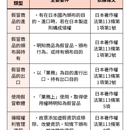
類型
假冒商
・有在日本國內頒布的目
日本著作權
品的進
的・進口時，若在日本製造
法第113條第
口
則構成侵權
1項第1號
假冒商
日本著作權
品的頒
・明知商品為假冒品・頒布
法第113條第
布與持
行為，或持有頒布目的
1項第2號
有
假冒商
日本著作權
・以「業務」為目的進行出
品的出
法第113條第
口・持有出口目的
口
1項第2號
日本著作權
使用假
・「業務上」使用・取得使
法第113條第
冒軟體
用權時明知為假冒品
5項
操縱權
・故意添加虛假資訊或移
日本著作權
利管理
除、改變資訊・知情下頒布
法第113條第