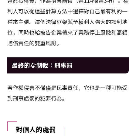
當於授權費）作為損害賠償（第114條第3項）。權
利人可以從這些計算方法中選擇對自己最有利的一
種來主張。這個法律框架賦予權利人強大的談判地
位，同時也給被告企業帶來了業務停止風險和高額
賠償責任的雙重風險。
最終的な制裁：刑事罰
著作權侵害不僅僅是民事責任，它也是一種可能受
到刑事處罰的犯罪行為。
對個人的處罰