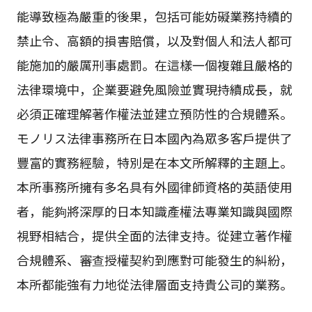
能導致極為嚴重的後果，包括可能妨礙業務持續的
禁止令、高額的損害賠償，以及對個人和法人都可
能施加的嚴厲刑事處罰。在這樣一個複雜且嚴格的
法律環境中，企業要避免風險並實現持續成長，就
必須正確理解著作權法並建立預防性的合規體系。
モノリス法律事務所在日本國內為眾多客戶提供了
豐富的實務經驗，特別是在本文所解釋的主題上。
本所事務所擁有多名具有外國律師資格的英語使用
者，能夠將深厚的日本知識產權法專業知識與國際
視野相結合，提供全面的法律支持。從建立著作權
合規體系、審查授權契約到應對可能發生的糾紛，
本所都能強有力地從法律層面支持貴公司的業務。