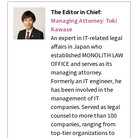
The Editor in Chief:
Managing Attorney: Toki
Kawase
An expert in IT-related legal
affairs in Japan who
established MONOLITH LAW
OFFICE and serves as its
managing attorney.
Formerly an IT engineer, he
has been involved in the
management of IT
companies. Served as legal
counsel to more than 100
companies, ranging from
top-tier organizations to