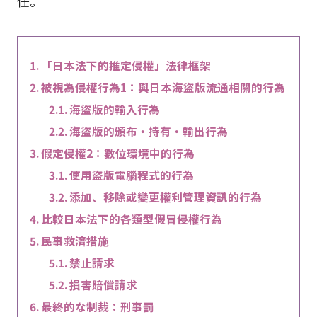
任。
「日本法下的推定侵權」法律框架
被視為侵權行為1：與日本海盜版流通相關的行為
海盜版的輸入行為
海盜版的頒布・持有・輸出行為
假定侵權2：數位環境中的行為
使用盜版電腦程式的行為
添加、移除或變更權利管理資訊的行為
比較日本法下的各類型假冒侵權行為
民事救濟措施
禁止請求
損害賠償請求
最終的な制裁：刑事罰