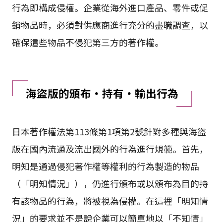
行為即構成侵權。企業從海外進口產品、零件或促
銷物品時，必須對供應商進行充分的盡職調查，以
確保這些物品不侵犯第三方的著作權。
海盜版的頒布・持有・輸出行為
日本著作權法第113條第1項第2號針對多種與海盜
版在國內流通及流出國外的行為進行規範。首先，
明知是通過侵犯著作權等權利的行為製造的物品
（「明知情況」），仍進行頒布或以頒布為目的持
有該物品的行為，將被視為侵權。在這裡「明知情
況」的要求並不是說企業可以簡單地以「不知情」