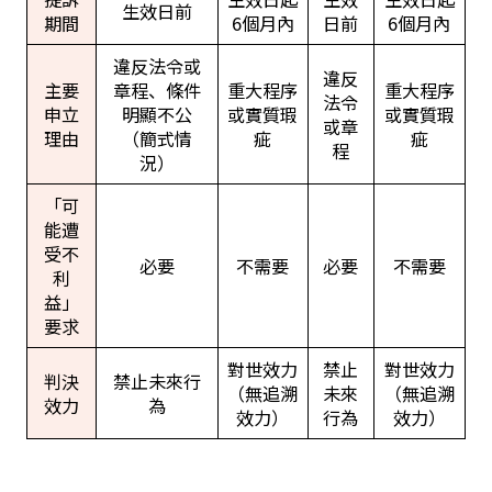
生效日前
期間
6個月內
日前
6個月內
違反法令或
違反
主要
章程、條件
重大程序
重大程序
法令
申立
明顯不公
或實質瑕
或實質瑕
或章
理由
（簡式情
疵
疵
程
況）
「可
能遭
受不
必要
不需要
必要
不需要
利
益」
要求
對世效力
禁止
對世效力
判決
禁止未來行
（無追溯
未來
（無追溯
效力
為
效力）
行為
效力）