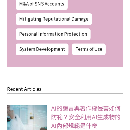
M&A of SNS Accounts
Mitigating Reputational Damage
Personal Information Protection
System Development
Terms of Use
Recent Articles
AI的謊言與著作權侵害如何
防範？安全利用AI生成物的
AI內部規範是什麼