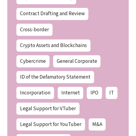
Contract Drafting and Review
Cross-border
Crypto Assets and Blockchains
Cybercrime
General Corporate
ID of the Defamatory Statement
Incorporation
Internet
IPO
IT
Legal Support for VTuber
Legal Support for YouTuber
M&A