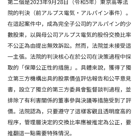
第二個是2023年9月28日（令和5年）東京高等法
院的判決（前アルプス電気・アルパイン事件）。
在這起案件中，成為完全子公司的アルパイン的少
數股東，以與母公司アルプス電気的股份交換比率
不公正為由提出無效訴訟。然而，法院並未接受這
一主張。法院的判決核心在於公司在決策過程中採
取的「保障公正性的措施」。具體來說，獲得了獨
立第三方機構出具的股票價值評估報告和公平意見
書，設立了獨立的第三方委員會監督談判過程，並
排除了有利害關係的董事參與決議等措施受到了評
價。法院認為，只要遵守了這樣客觀且透明度高的
程序，管理層決定的交換比率應被推定為公正，要
推翻這一點需要特殊情況。