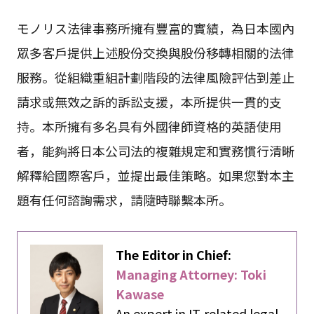
モノリス法律事務所擁有豐富的實績，為日本國內
眾多客戶提供上述股份交換與股份移轉相關的法律
服務。從組織重組計劃階段的法律風險評估到差止
請求或無效之訴的訴訟支援，本所提供一貫的支
持。本所擁有多名具有外國律師資格的英語使用
者，能夠將日本公司法的複雜規定和實務慣行清晰
解釋給國際客戶，並提出最佳策略。如果您對本主
題有任何諮詢需求，請隨時聯繫本所。
The Editor in Chief:
Managing Attorney: Toki
Kawase
An expert in IT-related legal