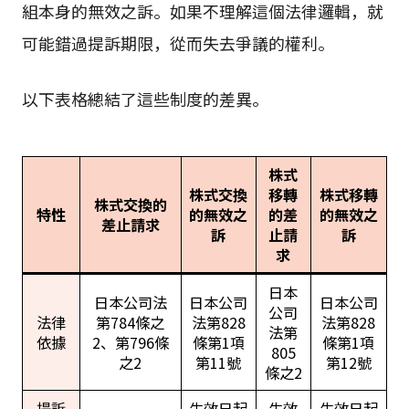
組本身的無效之訴。如果不理解這個法律邏輯，就
可能錯過提訴期限，從而失去爭議的權利。
以下表格總結了這些制度的差異。
株式
株式交換
移轉
株式移轉
株式交換的
特性
的無效之
的差
的無效之
差止請求
訴
止請
訴
求
日本
日本公司法
日本公司
日本公司
公司
法律
第784條之
法第828
法第828
法第
依據
2、第796條
條第1項
條第1項
805
之2
第11號
第12號
條之2
提訴
生效日起
生效
生效日起