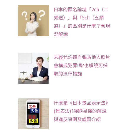
日本的匿名論壇「2ch（二
頻道）」與「5ch（五頻
道）」的區別是什麼？含現
況解說
未經允許擅自張貼他人照片
會構成犯罪嗎?也解說可採
取的法律措施
什麼是《日本景品表示法》
(景表法)?淺顯易懂的解說
與違反事例及處罰介紹