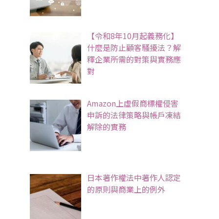
【令和8年10月起義務化】
什麼是防止顧客騷擾法？解
釋企業所需的對策與實務應
對
Amazon上虛假商標權侵害
申訴的法律策略與帳戶凍結
解除的實務
日本著作權法中著作人認定
的原則與商業上的例外