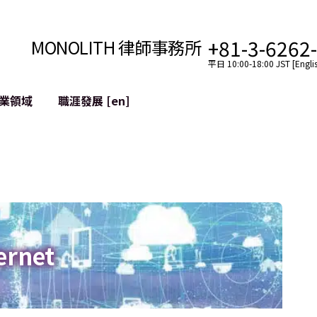
+81-3-6262
MONOLITH 律師事務所
平日 10:00-18:00 JST [Englis
業領域
職涯發展 [en]
網際網路
跨境
YouTuber法律支援
VTuber法律支援
區塊鏈
社交網絡服務帳戶的併
tGPT等)
緩解聲譽損害
ernet