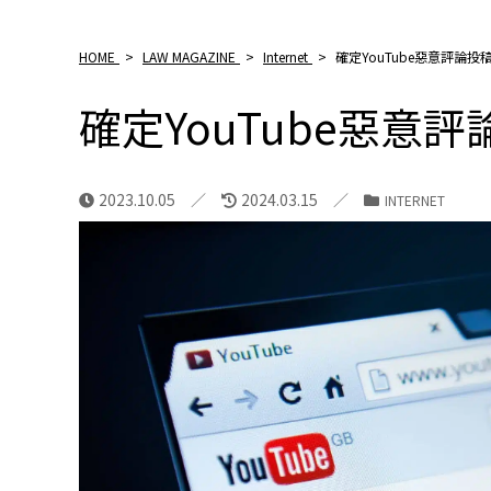
HOME
>
LAW MAGAZINE
>
Internet
>
確定YouTube惡意評論
確定YouTube惡意
2023.10.05
2024.03.15
INTERNET