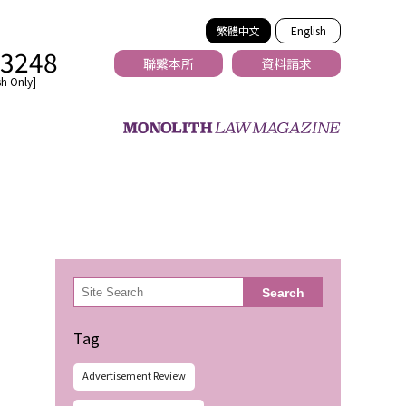
繁體中文
English
-3248
聯繫本所
資料請求
h Only]
法務
検
Search
索
Tag
Advertisement Review