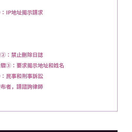
①：IP地址揭示請求
驟②：禁止刪除日誌
定步驟③：要求揭示地址和姓名
④：民事和刑事訴訟
發布者，請諮詢律師