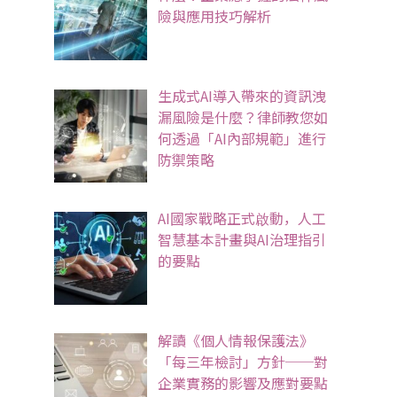
險與應用技巧解析
生成式AI導入帶來的資訊洩
漏風險是什麼？律師教您如
何透過「AI內部規範」進行
防禦策略
AI國家戰略正式啟動，人工
智慧基本計畫與AI治理指引
的要點
解讀《個人情報保護法》
「每三年檢討」方針──對
企業實務的影響及應對要點