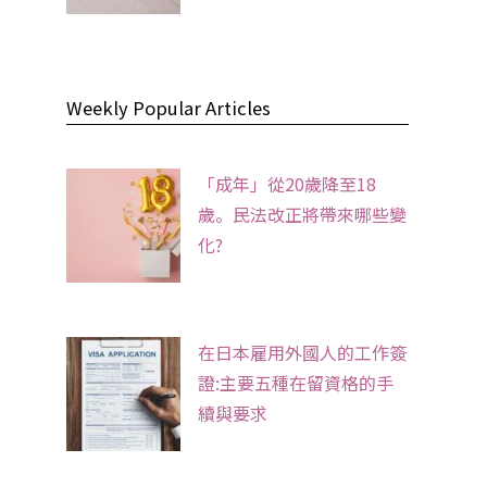
Weekly Popular Articles
「成年」從20歲降至18
歲。民法改正將帶來哪些變
化?
在日本雇用外國人的工作簽
證:主要五種在留資格的手
續與要求