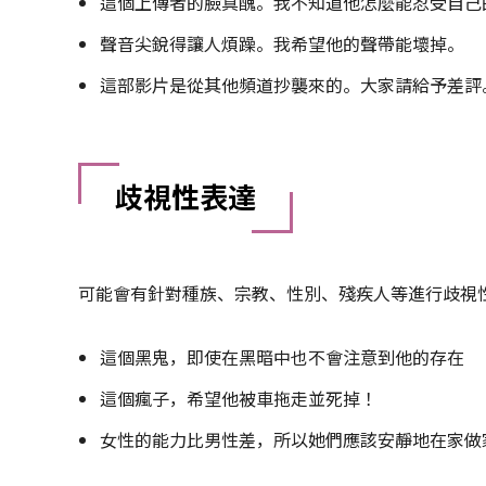
這個上傳者的臉真醜。我不知道他怎麼能忍受自己
聲音尖銳得讓人煩躁。我希望他的聲帶能壞掉。
這部影片是從其他頻道抄襲來的。大家請給予差評
歧視性表達
可能會有針對種族、宗教、性別、殘疾人等進行歧視
這個黑鬼，即使在黑暗中也不會注意到他的存在
這個瘋子，希望他被車拖走並死掉！
女性的能力比男性差，所以她們應該安靜地在家做