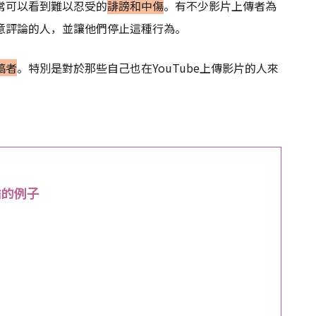
常可以看到難以忍受的
誹謗和中傷
。有不少影片上傳者為
意評論的人，並讓他們停止這種行為。
稿者
。特別是對於那些自己也在YouTube上傳影片的人來
。
論的例子