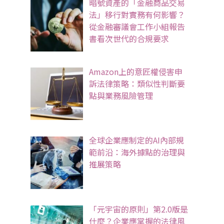
暗號資產的「金融商品交易
法」移行對實務有何影響？
從金融審議會工作小組報告
書看次世代的合規要求
Amazon上的意匠權侵害申
訴法律策略：類似性判斷要
點與業務風險管理
全球企業應制定的AI內部規
範前沿：海外據點的治理與
推展策略
「元宇宙的原則」第2.0版是
什麼？企業應掌握的法律風