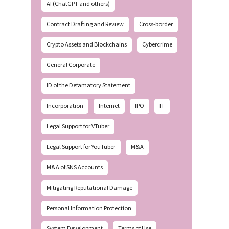
AI (ChatGPT and others)
Contract Drafting and Review
Cross-border
Crypto Assets and Blockchains
Cybercrime
General Corporate
ID of the Defamatory Statement
Incorporation
Internet
IPO
IT
Legal Support for VTuber
Legal Support for YouTuber
M&A
M&A of SNS Accounts
Mitigating Reputational Damage
Personal Information Protection
System Development
Terms of Use