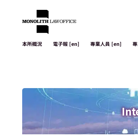
本所概況
電子報 [en]
專業人員 [en]
專
來自執行合夥人的問候
企業法務
IT
社會影響與社群參與 [en]
合約起草與審查
系統開發
全球合作夥伴聯盟 [en]
併購 (M&A)
使用條款
本所位置
日本的IPO
加密資產與
個人資料保護
AI（例如Cha
廣告審查
網絡犯罪
Int