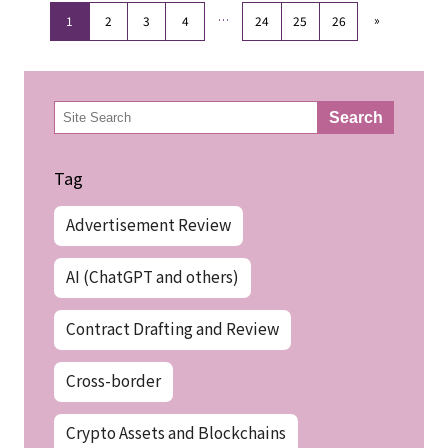
…
»
1
2
3
4
24
25
26
検
Search
索
Tag
Advertisement Review
AI (ChatGPT and others)
Contract Drafting and Review
Cross-border
Crypto Assets and Blockchains