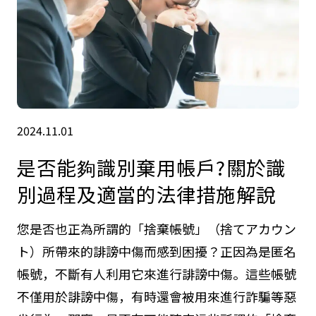
2024.11.01
是否能夠識別棄用帳戶?關於識
別過程及適當的法律措施解說
您是否也正為所謂的「捨棄帳號」（捨てアカウン
ト）所帶來的誹謗中傷而感到困擾？正因為是匿名
帳號，不斷有人利用它來進行誹謗中傷。這些帳號
不僅用於誹謗中傷，有時還會被用來進行詐騙等惡