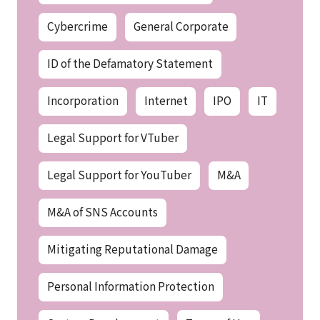
Cybercrime
General Corporate
ID of the Defamatory Statement
Incorporation
Internet
IPO
IT
Legal Support for VTuber
Legal Support for YouTuber
M&A
M&A of SNS Accounts
Mitigating Reputational Damage
Personal Information Protection