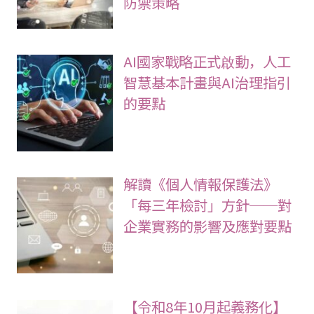
防禦策略
AI國家戰略正式啟動，人工
智慧基本計畫與AI治理指引
的要點
解讀《個人情報保護法》
「每三年檢討」方針──對
企業實務的影響及應對要點
【令和8年10月起義務化】