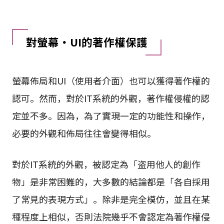
對螢幕・UI的著作權保護
螢幕佈局和UI（使用者介面）也可以獲得著作權的
認可。然而，對於IT系統的外觀，著作權侵權的認
定並不多。因為，為了實現一定的功能性和操作，
必要的外觀和佈局往往會變得相似。
對於IT系統的外觀，被認定為「盗用他人的創作
物」是非常困難的，大多數的結論都是「各自採用
了常見的表現方式」。除非是完全模仿，並且在某
種程度上相似，否則法院幾乎不會認定為著作權侵