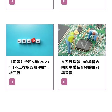
IT
IT
【速報】令和5年(2023
在系統開發中的承攬合
年)不正存取認知件數年
約與準委任合約的區別
增三倍
與差異
IT
IT