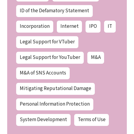
ID of the Defamatory Statement
Incorporation
Internet
IPO
IT
Legal Support for VTuber
Legal Support for YouTuber
M&A
M&A of SNS Accounts
Mitigating Reputational Damage
Personal Information Protection
System Development
Terms of Use