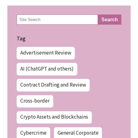
検
Search
索
Tag
Advertisement Review
AI (ChatGPT and others)
Contract Drafting and Review
Cross-border
Crypto Assets and Blockchains
Cybercrime
General Corporate