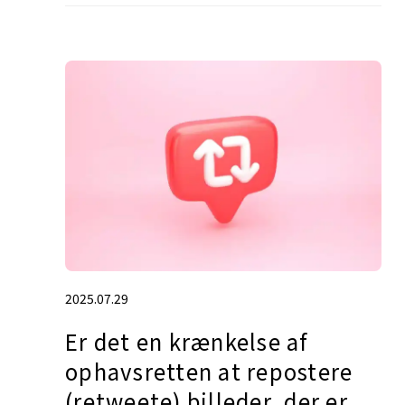
2025.07.29
Er det en krænkelse af
ophavsretten at repostere
(retweete) billeder, der er