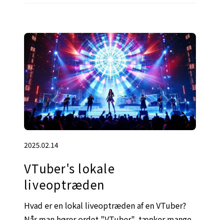
2025.02.14
VTuber's lokale
liveoptræden
Hvad er en lokal liveoptræden af en VTuber?
Når man hører ordet "VTuber", tænker mange