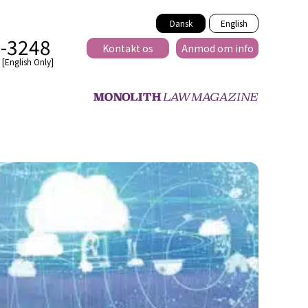
Dansk
English
2-3248
Kontakt os
Anmod om info
[English Only]
Tværnational
lse