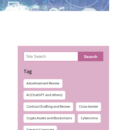
検
Search
索
Tag
Advertisement Review
AI (ChatGPT and others)
Contract Drafting and Review
Cross-border
Crypto Assets and Blockchains
Cybercrime
General Corporate