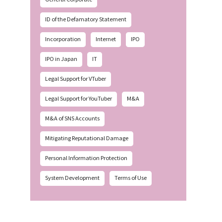
ID of the Defamatory Statement
Incorporation
Internet
IPO
IPO in Japan
IT
Legal Support for VTuber
Legal Support for YouTuber
M&A
M&A of SNS Accounts
Mitigating Reputational Damage
Personal Information Protection
System Development
Terms of Use