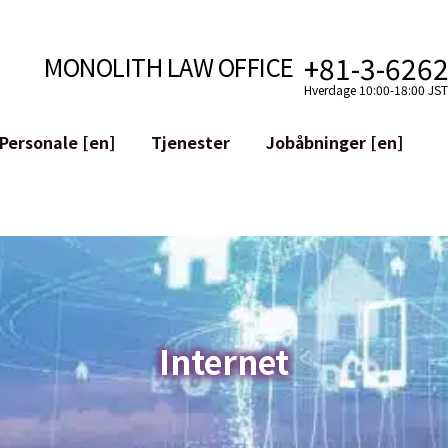
+81-3-626
MONOLITH LAW OFFICE
Hverdage 10:00-18:00 JST 
Personale [en]
Tjenester
Jobåbninger [en]
Internet
mudvikling
Juridisk Støtte til YouTubere
ilkår
Juridisk Støtte til VTuber
aktiver og Blockchains
M&A af SNS-konti
atGPT osv.)
Mitigering af Omdømmeskade
riminalitet
ID af den Ærekrenkende Udtale
Internet