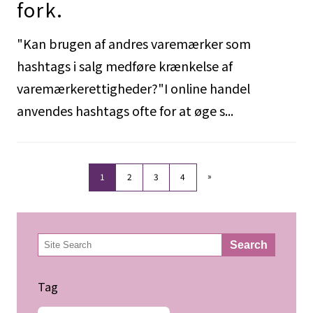
fork.
"Kan brugen af andres varemærker som
hashtags i salg medføre krænkelse af
varemærkerettigheder?"I online handel
anvendes hashtags ofte for at øge s...
»
1
2
3
4
検
Search
索
Tag