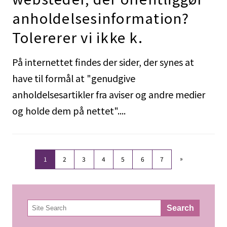
anholdelsesinformation?
Tolererer vi ikke k.
På internettet findes der sider, der synes at
have til formål at "genudgive
anholdelsesartikler fra aviser og andre medier
og holde dem på nettet"....
»
1
2
3
4
5
6
7
検
Search
索