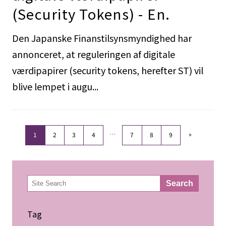
(Security Tokens) - En.
Den Japanske Finanstilsynsmyndighed har
annonceret, at reguleringen af digitale
værdipapirer (security tokens, herefter ST) vil
blive lempet i augu...
…
»
1
2
3
4
7
8
9
検
Search
索
Tag