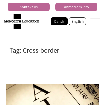
Kontakt os
Anmod om info
Dansk
English
Tag: Cross-border