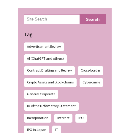
検
Search
索
Tag
Advertisement Review
AI (ChatGPT and others)
Contract Drafting and Review
Cross-border
Crypto Assets and Blockchains
Cybercrime
General Corporate
ID of the Defamatory Statement
Incorporation
Internet
IPO
IPO in Japan
IT