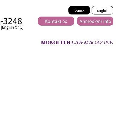
Dansk
English
2-3248
Kontakt os
Anmod om info
[English Only]
Tværnational
lse