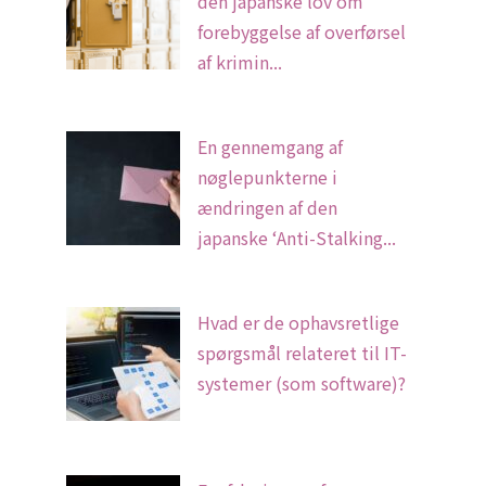
den japanske lov om
forebyggelse af overførsel
af krimin...
En gennemgang af
nøglepunkterne i
ændringen af den
japanske ‘Anti-Stalking...
Hvad er de ophavsretlige
spørgsmål relateret til IT-
systemer (som software)?