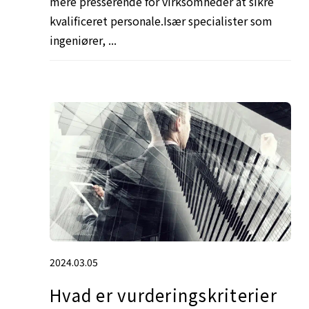
mere presserende for virksomheder at sikre
kvalificeret personale.Især specialister som
ingeniører, ...
2024.03.05
Hvad er vurderingskriterier