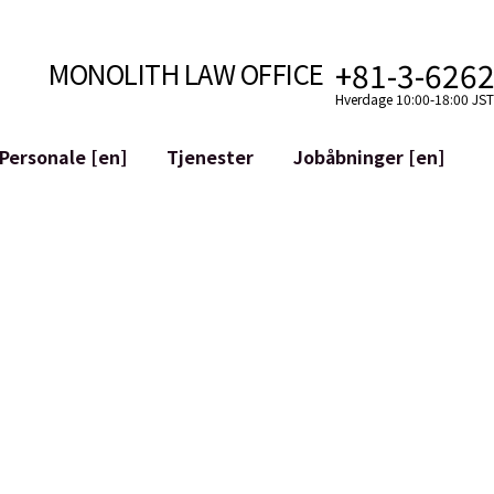
+81-3-626
MONOLITH LAW OFFICE
Hverdage 10:00-18:00 JST 
Personale [en]
Tjenester
Jobåbninger [en]
Internet
mudvikling
Juridisk Støtte til YouTubere
ilkår
Juridisk Støtte til VTuber
aktiver og Blockchains
M&A af SNS-konti
atGPT osv.)
Mitigering af Omdømmeskade
riminalitet
ID af den Ærekrenkende Udtale