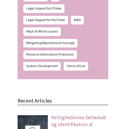
Legal Support for VTuber
Legal Support for YouTuber
M&A
M&A of SNS Accounts
Mitigating Reputational Damage
Personal Information Protection
System Development
Terms of Use
Recent Articles
Rettighedernes fælleskab
og identifikation af