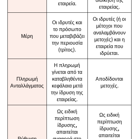
εταιρεία.
εταιρείας.
Οι ιδρυτές (ή οι
Οι ιδρυτές και
μέτοχοι που
το πρόσωπο
αναλαμβάνουν
Μέρη
που μεταβιβάζει
μετοχές) και η
την περιουσία
εταιρεία που
(τρίτος).
ιδρύεται.
Η πληρωμή
γίνεται από τα
Πληρωμή
καταβληθέντα
Αποδίδονται
Ανταλλάγματος
κεφάλαια μετά
μετοχές.
την ίδρυση της
εταιρείας.
Ως ειδική
Ως ειδική
περίπτωση
περίπτωση
ίδρυσης,
ίδρυσης,
απαιτείται
απαιτείται
Ρύθμιση
αναφορά στο