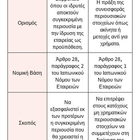
Η πράξη της
όπου οι ιδρυτές
συνεισφοράς
αποκτούν
περιουσιακών
συγκεκριμένη
Ορισμός
στοιχείων όπως
περιουσία με
ακίνητα ή
την ίδρυση της
μετοχές αντί για
εταιρείας ως
χρήματα.
προϋπόθεση.
Άρθρο 28,
Άρθρο 28,
παράγραφος 2
παράγραφος 1
Νομική Βάση
του Ιαπωνικού
του Ιαπωνικού
Νόμου των
Νόμου των
Εταιρειών
Εταιρειών
Να επιτρέψει
Να
στους κατόχους
εξασφαλιστεί εκ
μη χρηματικών
των προτέρων
περιουσιακών
Σκοπός
η συγκεκριμένη
στοιχείων να
περιουσία που
συμμετέχουν στη
θα χρειαστεί η
διοίκηση της