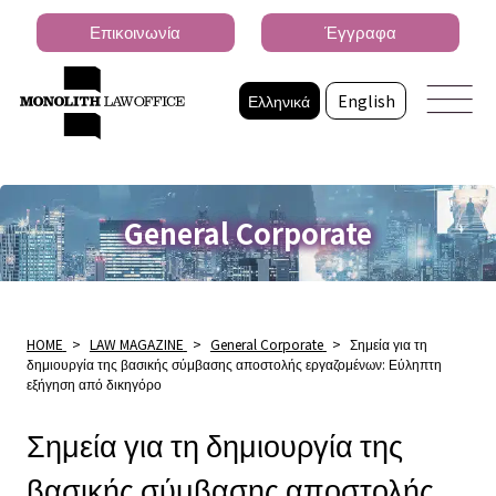
Επικοινωνία
Έγγραφα
Ελληνικά
English
General Corporate
HOME
>
LAW MAGAZINE
>
General Corporate
>
Σημεία για τη
δημιουργία της βασικής σύμβασης αποστολής εργαζομένων: Εύληπτη
εξήγηση από δικηγόρο
Σημεία για τη δημιουργία της
βασικής σύμβασης αποστολής