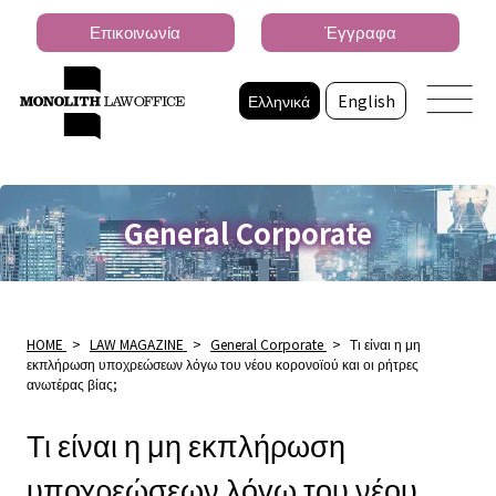
Επικοινωνία
Έγγραφα
Ελληνικά
English
General Corporate
HOME
>
LAW MAGAZINE
>
General Corporate
>
Τι είναι η μη
εκπλήρωση υποχρεώσεων λόγω του νέου κορονοϊού και οι ρήτρες
ανωτέρας βίας;
Τι είναι η μη εκπλήρωση
υποχρεώσεων λόγω του νέου