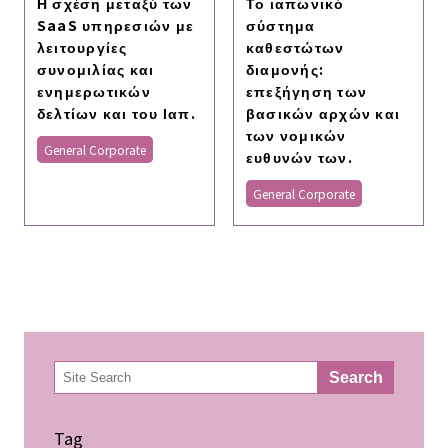
Η σχέση μεταξύ των
Το ιαπωνικό
SaaS υπηρεσιών με
σύστημα
λειτουργίες
καθεστώτων
συνομιλίας και
διαμονής:
ενημερωτικών
επεξήγηση των
δελτίων και του Ιαπ.
βασικών αρχών και
των νομικών
General Corporate
ευθυνών των.
General Corporate
検
Search
索
Tag