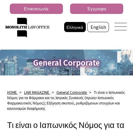
Επικοινωνία
Έγγραφα
Ελληνικά
English
General Corporate
HOME
>
LAW MAGAZINE
>
General Corporate
>
Τι είναι ο Ιαπωνικός
Νόμος για τα Φάρμακα και τις Ιατρικές Συσκευές (πρώην Ιαπωνικός
Φαρμακευτικός Νόμος); Εξήγηση σκοπού, ρυθμιζόμενων στοιχείων και
κανονισμών διαφήμισης
Τι είναι ο Ιαπωνικός Νόμος για τα