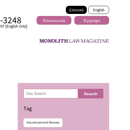
Ελληνικά
English
2-3248
Επικοινωνία
Έγγραφα
ST [English Only]
Διασυνοριακό
検
Search
索
ωσης
Tag
Advertisement Review