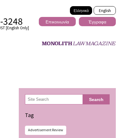
Ελληνικά
English
2-3248
Επικοινωνία
Έγγραφα
ST [English Only]
Διασυνοριακό
検
Search
索
ωσης
Tag
Advertisement Review