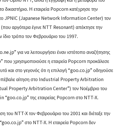
ο δικαστήριο. Η εταιρεία Popcorn κατέχρησε την
το JPNIC (Japanese Network Information Center) τον
 (που αργότερα έγινε NTT Resonant) απέκτησε την
ν ίδιο τρόπο τον Φεβρουάριο του 1997.
ne.jp” για να λειτουργήσει έναν ιστότοπο αναζήτησης
p” που χρησιμοποιούσε η εταιρεία Popcorn προκάλεσε
υτό και στο γεγονός ότι η επιλογή “goo.co.jp” οδηγούσε
υπέβαλε αίτηση στο Industrial Property Arbitration
ual Property Arbitration Center”) τον Νοέμβριο του
n “goo.co.jp” της εταιρείας Popcorn στο NTT-X.
ση του NTT-X τον Φεβρουάριο του 2001 και διέταξε την
“goo.co.jp” στο NTT-X. Η εταιρεία Popcorn δεν