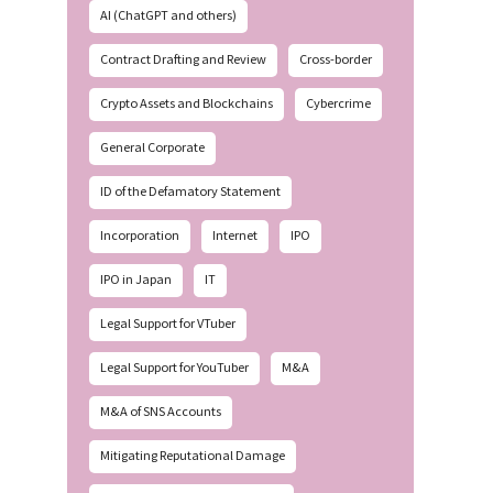
AI (ChatGPT and others)
Contract Drafting and Review
Cross-border
Crypto Assets and Blockchains
Cybercrime
General Corporate
ID of the Defamatory Statement
Incorporation
Internet
IPO
IPO in Japan
IT
Legal Support for VTuber
Legal Support for YouTuber
M&A
M&A of SNS Accounts
Mitigating Reputational Damage