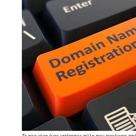
Το goo είναι ένας ιστότοπος πύλη που παρέχεται απ