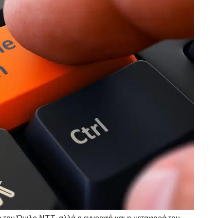
ό τον Όμιλο NTT, αλλά η εγγραφή και η μεταφορά του