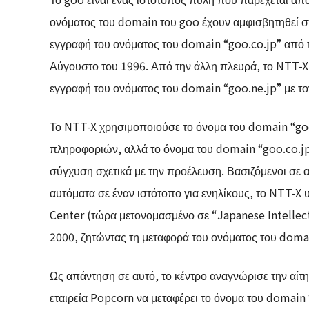
ονόματος του domain του goo έχουν αμφισβητηθεί στ
εγγραφή του ονόματος του domain “goo.co.jp” από 
Αύγουστο του 1996. Από την άλλη πλευρά, το NTT-X
εγγραφή του ονόματος του domain “goo.ne.jp” με το
Το NTT-X χρησιμοποιούσε το όνομα του domain “goo.
πληροφοριών, αλλά το όνομα του domain “goo.co.j
σύγχυση σχετικά με την προέλευση. Βασιζόμενοι σε α
αυτόματα σε έναν ιστότοπο για ενηλίκους, το NTT-X 
Center (τώρα μετονομασμένο σε “Japanese Intellect
2000, ζητώντας τη μεταφορά του ονόματος του domai
Ως απάντηση σε αυτό, το κέντρο αναγνώρισε την αίτη
εταιρεία Popcorn να μεταφέρει το όνομα του domain 