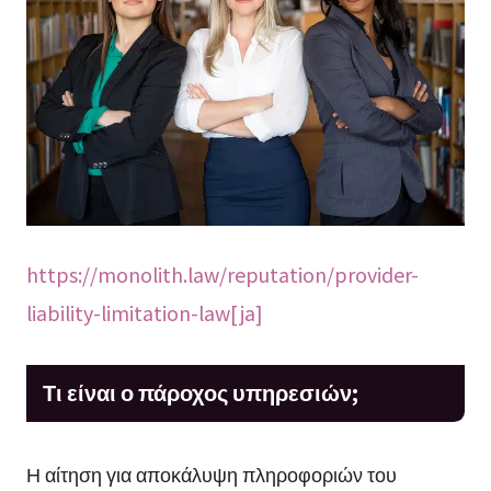
https://monolith.law/reputation/provider-
liability-limitation-law[ja]
Τι είναι ο πάροχος υπηρεσιών;
Η αίτηση για αποκάλυψη πληροφοριών του