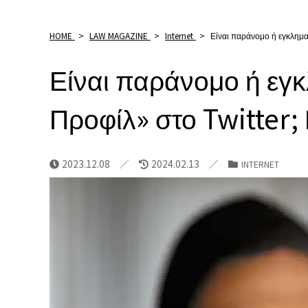
HOME
>
LAW MAGAZINE
>
Internet
>
Είναι παράνομο ή εγκλημα
Είναι παράνομο ή εγκ
Προφίλ» στο Twitter;
2023.12.08
2024.02.13
INTERNET