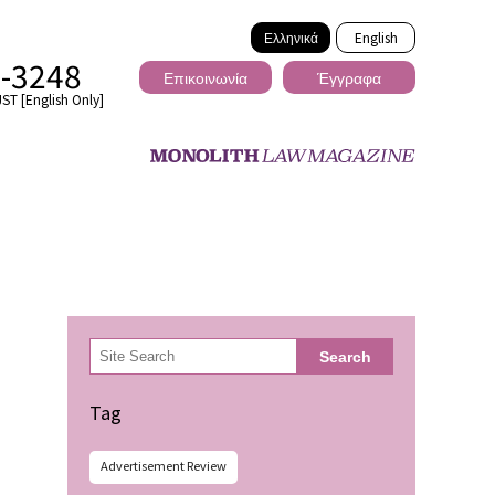
Ελληνικά
English
2-3248
Επικοινωνία
Έγγραφα
ST [English Only]
Διασυνοριακό
検
Search
索
ωσης
Tag
Advertisement Review