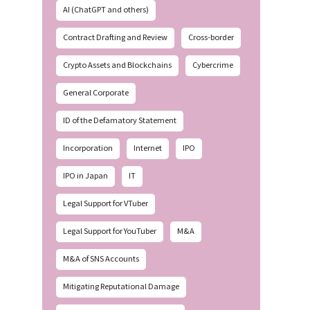
AI (ChatGPT and others)
Contract Drafting and Review
Cross-border
Crypto Assets and Blockchains
Cybercrime
General Corporate
ID of the Defamatory Statement
Incorporation
Internet
IPO
IPO in Japan
IT
Legal Support for VTuber
Legal Support for YouTuber
M&A
M&A of SNS Accounts
Mitigating Reputational Damage