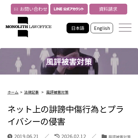
お問い合わせ
資料請求
日本語
English
風評被害対策
ホーム
>
法律記事
>
風評被害対策
ネット上の誹謗中傷行為とプラ
イバシーの侵害
2019.06.21
2026.02.12
風評被害対策