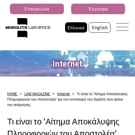
Επικοινωνία
Έγγραφα
Ελληνικά
English
Internet
HOME
>
LAW MAGAZINE
>
Internet
>
Τι είναι το 'Αίτημα Αποκάλυψης
Πληροφοριών του Αποστολέα' για τον εντοπισμό του δράστη που έκανε
την ανάρτηση;
Τι είναι το 'Αίτημα Αποκάλυψης
Πληροφοριών του Αποστολέα'