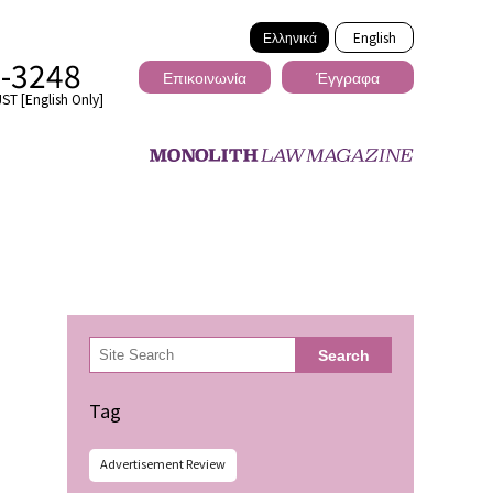
Ελληνικά
English
2-3248
Επικοινωνία
Έγγραφα
ST [English Only]
Διασυνοριακό
検
Search
索
ωσης
Tag
Advertisement Review