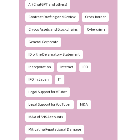
AI (ChatGPT and others)
Contract Drafting and Review
Cross-border
Crypto Assets and Blockchains
Cybercrime
General Corporate
ID of the Defamatory Statement
Incorporation
Internet
IPO
IPO in Japan
IT
Legal Support for VTuber
Legal Support for YouTuber
M&A
M&A of SNS Accounts
Mitigating Reputational Damage