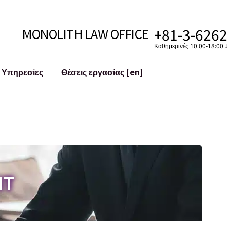
+81-3-626
MONOLITH LAW OFFICE
Καθημερινές 10:00-18:00 J
Υπηρεσίες
Θέσεις εργασίας [en]
Ίντερνετ
 [en]
υστημάτων
Νομική Υποστήριξη για YouTuber
ς
Νομική Υποστήριξη για VTuber
ματα και
Εξαγορές και Συγχωνεύσεις (M&A)
Λογαριασμών στα Κοινωνικά Δίκτυα
 κ.λπ.)
Μείωση Ζημιάς Φήμης
IT
ό Έγκλημα
Ταυτοποίηση της Δυσφημιστικής Δήλ