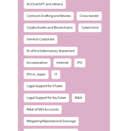
AI (ChatGPT and others)
Contract Drafting and Review
Cross-border
Crypto Assets and Blockchains
Cybercrime
General Corporate
ID of the Defamatory Statement
Incorporation
Internet
IPO
IPO in Japan
IT
Legal Support for VTuber
Legal Support for YouTuber
M&A
M&A of SNS Accounts
Mitigating Reputational Damage