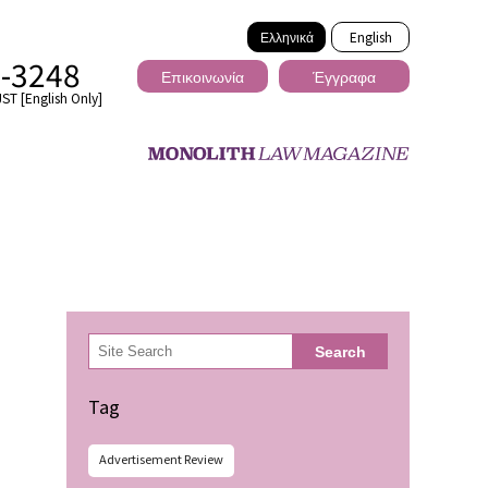
Ελληνικά
English
2-3248
Επικοινωνία
Έγγραφα
ST [English Only]
Διασυνοριακό
検
Search
索
ωσης
Tag
Advertisement Review