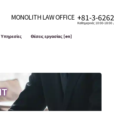
+81-3-626
MONOLITH LAW OFFICE
Καθημερινές 10:00-18:00 J
Υπηρεσίες
Θέσεις εργασίας [en]
Ίντερνετ
 [en]
υστημάτων
Νομική Υποστήριξη για YouTuber
ς
Νομική Υποστήριξη για VTuber
ματα και
Εξαγορές και Συγχωνεύσεις (M&A)
Λογαριασμών στα Κοινωνικά Δίκτυα
 κ.λπ.)
Μείωση Ζημιάς Φήμης
IT
ό Έγκλημα
Ταυτοποίηση της Δυσφημιστικής Δήλ