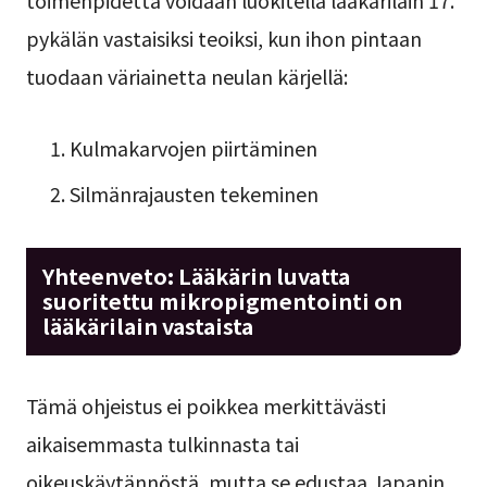
pykälän vastaisiksi teoiksi, kun ihon pintaan
tuodaan väriainetta neulan kärjellä:
Kulmakarvojen piirtäminen
Silmänrajausten tekeminen
Yhteenveto: Lääkärin luvatta
suoritettu mikropigmentointi on
lääkärilain vastaista
Tämä ohjeistus ei poikkea merkittävästi
aikaisemmasta tulkinnasta tai
oikeuskäytännöstä, mutta se edustaa Japanin