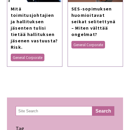
Mitä
SES-sopimuksen
toimitusjohtajien
huomioitavat
ja hallituksen
seikat selitettynä
jäsenten tulisi
– Miten välttää
tietää hallituksen
ongelmat?
jäsenen vastuusta?
General Corporate
Risk.
General Corporate
検
Search
索
Tag