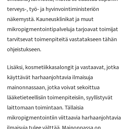
terveys-, työ- ja hyvinvointiministeriön
näkemystä. Kauneusklinikat ja muut
mikropigmentointipalveluja tarjoavat toimijat
tarvitsevat toimenpiteitä vastatakseen tähän
ohjeistukseen.
Lisäksi, kosmetiikkasalongit ja vastaavat, jotka
käyttävät harhaanjohtavia ilmaisuja
mainonnassaan, jotka voivat sekoittua
lääketieteellisiin toimenpiteisiin, syyllistyvät
laittomaan toimintaan. Tällaisia
mikropigmentointiin viittaavia harhaanjohtavia
ilmaisuja tulee välttää. Mainonnassa on