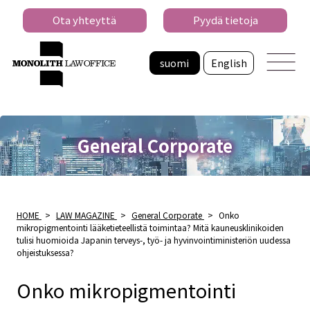
Ota yhteyttä
Pyydä tietoja
suomi
English
General Corporate
HOME
>
LAW MAGAZINE
>
General Corporate
>
Onko
mikropigmentointi lääketieteellistä toimintaa? Mitä kauneusklinikoiden
tulisi huomioida Japanin terveys-, työ- ja hyvinvointiministeriön uudessa
ohjeistuksessa?
Onko mikropigmentointi