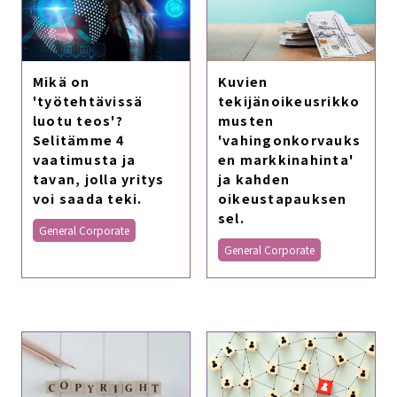
Kuvien
Mikä on
tekijänoikeusrikko
'työtehtävissä
musten
luotu teos'?
'vahingonkorvauks
Selitämme 4
en markkinahinta'
vaatimusta ja
ja kahden
tavan, jolla yritys
oikeustapauksen
voi saada teki.
sel.
General Corporate
General Corporate