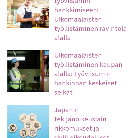
työviisumin
hankkimiseen:
Ulkomaalaisten
työllistäminen ravintola-
alalla
Ulkomaalaisten
työllistäminen kaupan
alalla: Työviisumin
hankinnan keskeiset
seikat
Japanin
tekijänoikeuslain
rikkomukset ja
siviilioikeudelliset