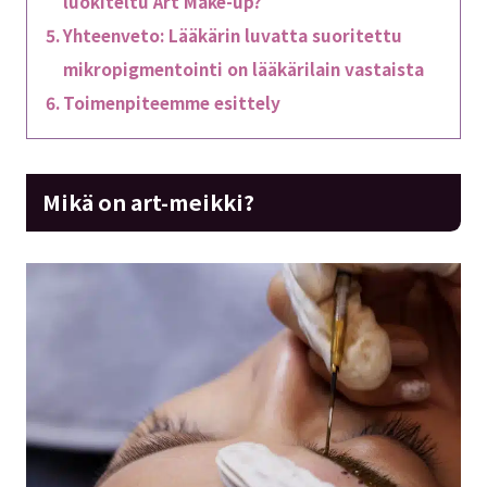
luokiteltu Art Make-up?
Yhteenveto: Lääkärin luvatta suoritettu
mikropigmentointi on lääkärilain vastaista
Toimenpiteemme esittely
Mikä on art-meikki?