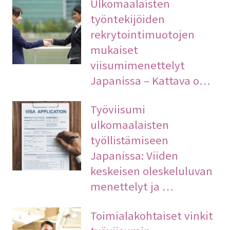
Ulkomaalaisten
työntekijöiden
rekrytointimuotojen
mukaiset
viisumimenettelyt
Japanissa – Kattava o…
Työviisumi
ulkomaalaisten
työllistämiseen
Japanissa: Viiden
keskeisen oleskeluluvan
menettelyt ja …
Toimialakohtaiset vinkit