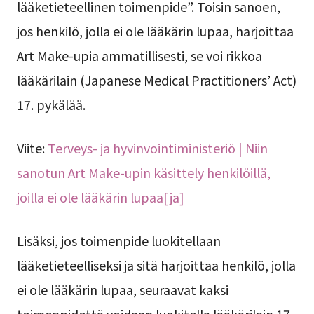
lääketieteellinen toimenpide”. Toisin sanoen,
jos henkilö, jolla ei ole lääkärin lupaa, harjoittaa
Art Make-upia ammatillisesti, se voi rikkoa
lääkärilain (Japanese Medical Practitioners’ Act)
17. pykälää.
Viite:
Terveys- ja hyvinvointiministeriö | Niin
sanotun Art Make-upin käsittely henkilöillä,
joilla ei ole lääkärin lupaa[ja]
Lisäksi, jos toimenpide luokitellaan
lääketieteelliseksi ja sitä harjoittaa henkilö, jolla
ei ole lääkärin lupaa, seuraavat kaksi
toimenpidettä voidaan luokitella lääkärilain 17.