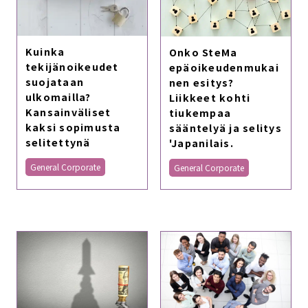
Kuinka
Onko SteMa
tekijänoikeudet
epäoikeudenmukai
suojataan
nen esitys?
ulkomailla?
Liikkeet kohti
Kansainväliset
tiukempaa
kaksi sopimusta
sääntelyä ja selitys
selitettynä
'Japanilais.
General Corporate
General Corporate