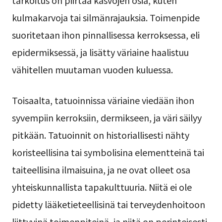
tarkoitus on piirtää kasvojen osia, kuten
kulmakarvoja tai silmänrajauksia. Toimenpide
suoritetaan ihon pinnallisessa kerroksessa, eli
epidermiksessä, ja lisätty väriaine haalistuu
vähitellen muutaman vuoden kuluessa.
Toisaalta, tatuoinnissa väriaine viedään ihon
syvempiin kerroksiin, dermikseen, ja väri säilyy
pitkään. Tatuoinnit on historiallisesti nähty
koristeellisina tai symbolisina elementteinä tai
taiteellisina ilmaisuina, ja ne ovat olleet osa
yhteiskunnallista tapakulttuuria. Niitä ei ole
pidetty lääketieteellisinä tai terveydenhoitoon
liittyvinä toimenpiteinä, ja niitä on perinteisesti