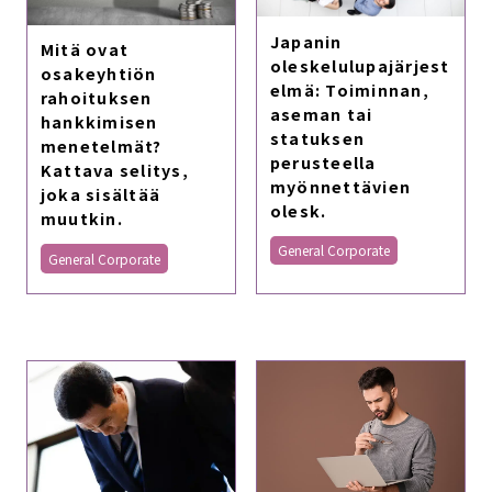
Japanin
Mitä ovat
oleskelulupajärjest
osakeyhtiön
elmä: Toiminnan,
rahoituksen
aseman tai
hankkimisen
statuksen
menetelmät?
perusteella
Kattava selitys,
myönnettävien
joka sisältää
olesk.
muutkin.
General Corporate
General Corporate