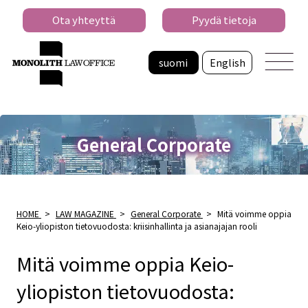
Ota yhteyttä
Pyydä tietoja
suomi
English
General Corporate
HOME
>
LAW MAGAZINE
>
General Corporate
>
Mitä voimme oppia
Keio-yliopiston tietovuodosta: kriisinhallinta ja asianajajan rooli
Mitä voimme oppia Keio-
yliopiston tietovuodosta: