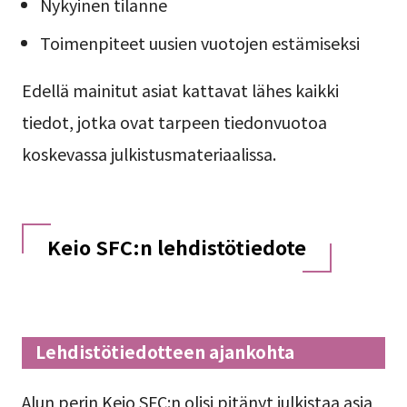
Nykyinen tilanne
Toimenpiteet uusien vuotojen estämiseksi
Edellä mainitut asiat kattavat lähes kaikki
tiedot, jotka ovat tarpeen tiedonvuotoa
koskevassa julkistusmateriaalissa.
Keio SFC:n lehdistötiedote
Lehdistötiedotteen ajankohta
Alun perin Keio SFC:n olisi pitänyt julkistaa asia