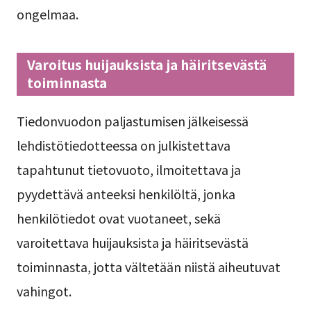
ongelmaa.
Varoitus huijauksista ja häiritsevästä
toiminnasta
Tiedonvuodon paljastumisen jälkeisessä
lehdistötiedotteessa on julkistettava
tapahtunut tietovuoto, ilmoitettava ja
pyydettävä anteeksi henkilöltä, jonka
henkilötiedot ovat vuotaneet, sekä
varoitettava huijauksista ja häiritsevästä
toiminnasta, jotta vältetään niistä aiheutuvat
vahingot.