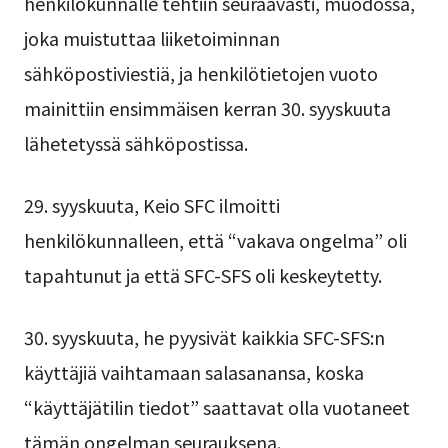
henkilökunnalle tehtiin seuraavasti, muodossa,
joka muistuttaa liiketoiminnan
sähköpostiviestiä, ja henkilötietojen vuoto
mainittiin ensimmäisen kerran 30. syyskuuta
lähetetyssä sähköpostissa.
29. syyskuuta, Keio SFC ilmoitti
henkilökunnalleen, että “vakava ongelma” oli
tapahtunut ja että SFC-SFS oli keskeytetty.
30. syyskuuta, he pyysivät kaikkia SFC-SFS:n
käyttäjiä vaihtamaan salasanansa, koska
“käyttäjätilin tiedot” saattavat olla vuotaneet
tämän ongelman seurauksena.