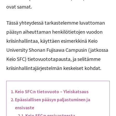
ovat samat.
Tässä yhteydessä tarkastelemme luvattoman
pääsyn aiheuttaman henkilötietojen vuodon
kriisinhallintaa, käyttäen esimerkkinä Keio
University Shonan Fujisawa Campusin (jatkossa
Keio SFC) tietovuototapausta, ja selitämme
kriisinhallintajärjestelmän keskeiset kohdat.
Keio SFC:n tietovuoto – Yleiskatsaus
Epäasiallisen pääsyn paljastuminen ja
ensivaste
Keio SFC:n ensivasteesta