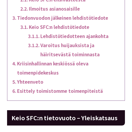
Ilmoitus asianosaisille
Tiedonvuodon jälkeinen lehdistötiedote
Keio SFC:n lehdistötiedote
Lehdistötiedotteen ajankohta
Varoitus huijauksista ja
häiritsevästä toiminnasta
Kriisinhallinnan keskiössä oleva
toimenpidekeskus
Yhteenveto
Esittely toimistomme toimenpiteistä
Keio SFC:n tietovuoto – Yleiskatsaus