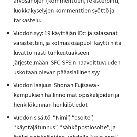
arvosanojen (kommenttien) rekisteröinti,
luokkakyselyjen kommenttien syöttö ja
tarkastelu.
Vuodon syy: 19 käyttäjän ID:t ja salasanat
varastettiin, ja kolmas osapuoli käytti niitä
luvattomasti tunkeutuakseen
järjestelmään. SFC-SFS:n haavoittuvuuden
uskotaan olevan pääasiallinen syy.
Vuodon laajuus: Shonan Fujisawa -
kampuksen hallinnoimat opiskelijoiden ja
henkilökunnan henkilötiedot
Vuodon sisältö: “Nimi”, “osoite”,
“käyttäjätunnus”, “sähköpostiosoite”, ja
lisäksi opiskelijoiden kohdalla “valokuva”,