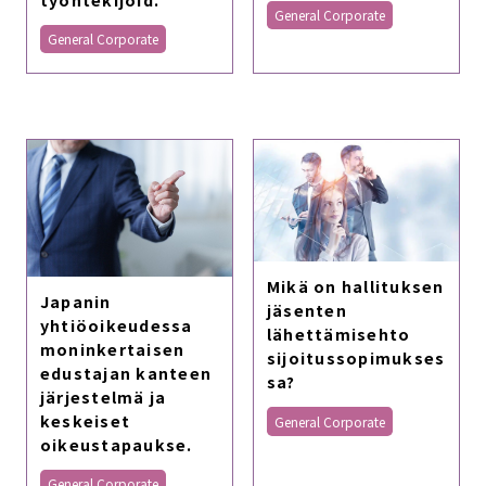
General Corporate
General Corporate
Mikä on hallituksen
Japanin
jäsenten
yhtiöoikeudessa
lähettämisehto
moninkertaisen
sijoitussopimukses
edustajan kanteen
sa?
järjestelmä ja
keskeiset
General Corporate
oikeustapaukse.
General Corporate