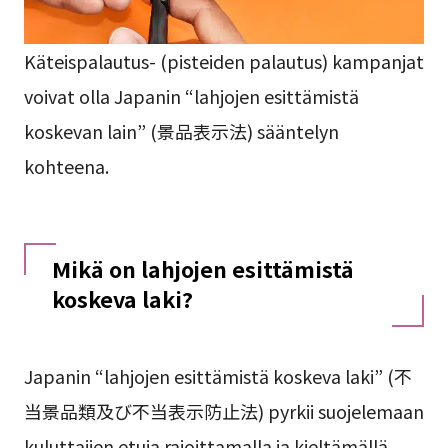
Käteispalautus- (pisteiden palautus) kampanjat
voivat olla Japanin “lahjojen esittämistä
koskevan lain” (景品表示法) sääntelyn
kohteena.
Mikä on lahjojen esittämistä
koskeva laki?
Japanin “lahjojen esittämistä koskeva laki” (不
当景品類及び不当表示防止法) pyrkii suojelemaan
kuluttajien etuja rajoittamalla ja kieltämällä