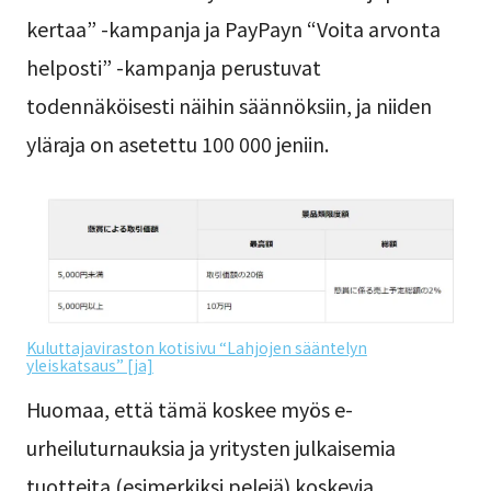
kertaa” -kampanja ja PayPayn “Voita arvonta
helposti” -kampanja perustuvat
todennäköisesti näihin säännöksiin, ja niiden
yläraja on asetettu 100 000 jeniin.
Kuluttajaviraston kotisivu “Lahjojen sääntelyn
yleiskatsaus” [ja]
Huomaa, että tämä koskee myös e-
urheiluturnauksia ja yritysten julkaisemia
tuotteita (esimerkiksi pelejä) koskevia