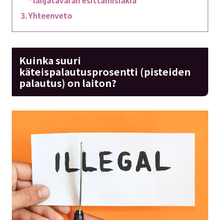
“lahjatavaran esittämislakia”
Yhteenveto
Kuinka suuri
käteispalautusprosentti (pisteiden
palautus) on laiton?