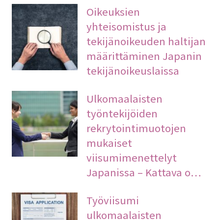
Oikeuksien
yhteisomistus ja
tekijänoikeuden haltijan
määrittäminen Japanin
tekijänoikeuslaissa
Ulkomaalaisten
työntekijöiden
rekrytointimuotojen
mukaiset
viisumimenettelyt
Japanissa – Kattava o…
Työviisumi
ulkomaalaisten