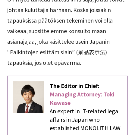
johtaa kuluttajia harhaan. Koska joissakin
tapauksissa päätöksen tekeminen voi olla
vaikeaa, suosittelemme konsultoimaan
asianajajaa, joka käsittelee usein Japanin
“Palkintojen esittämislain” (景品表示法)
tapauksia, jos olet epävarma.
The Editor in Chief:
Managing Attorney: Toki
Kawase
An expert in IT-related legal
affairs in Japan who
established MONOLITH LAW