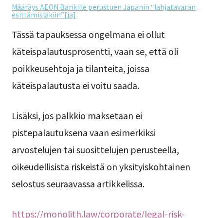
Määräys AEON Bankille perustuen Japanin “lahjatavaran
esittämislakiin”[ja]
Tässä tapauksessa ongelmana ei ollut
käteispalautusprosentti, vaan se, että oli
poikkeusehtoja ja tilanteita, joissa
käteispalautusta ei voitu saada.
Lisäksi, jos palkkio maksetaan ei
pistepalautuksena vaan esimerkiksi
arvostelujen tai suosittelujen perusteella,
oikeudellisista riskeistä on yksityiskohtainen
selostus seuraavassa artikkelissa.
https://monolith.law/corporate/legal-risk-