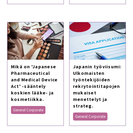
Mikä on 'Japanese
Japanin työviisumi:
Pharmaceutical
Ulkomaisten
and Medical Device
työntekijöiden
Act' -sääntely
rekrytointitapojen
koskien lääke- ja
mukaiset
kosmetiikka.
menettelyt ja
strateg.
General Corporate
General Corporate