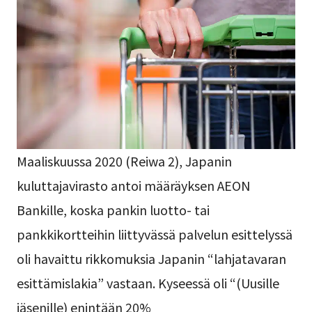
Maaliskuussa 2020 (Reiwa 2), Japanin
kuluttajavirasto antoi määräyksen AEON
Bankille, koska pankin luotto- tai
pankkikortteihin liittyvässä palvelun esittelyssä
oli havaittu rikkomuksia Japanin “lahjatavaran
esittämislakia” vastaan. Kyseessä oli “(Uusille
jäsenille) enintään 20%