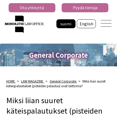
Ota yhteyttä
Pyydä tietoja
suomi
English
General Corporate
HOME
>
LAW MAGAZINE
>
General Corporate
>
Miksi liian suuret
käteispalautukset (pisteiden palautus) ovat laittomia?
Miksi liian suuret
käteispalautukset (pisteiden