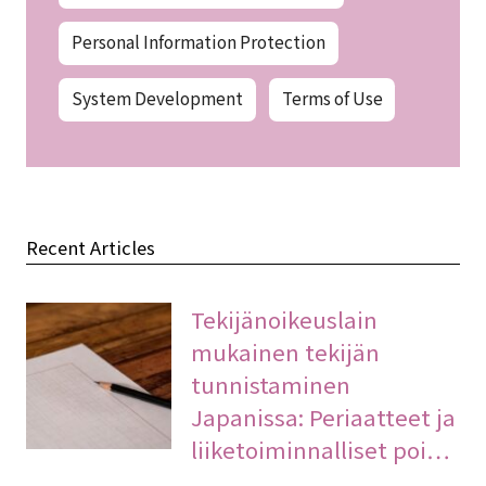
Personal Information Protection
System Development
Terms of Use
Recent Articles
Tekijänoikeuslain
mukainen tekijän
tunnistaminen
Japanissa: Periaatteet ja
liiketoiminnalliset poi…