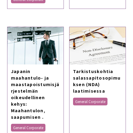
Japanin
Tarkistuskohtia
maahantulo- ja
salassapitosopimu
maastapoistumisjä
ksen (NDA)
rjestelmän
laatimisessa
oikeudellinen
General Corporate
kehys:
Maahantulon,
saapumisen .
General Corporate