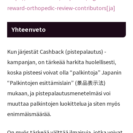
reward-orthopedic-review-contributors[ja]
Yhteenveto
Kun järjestät Cashback (pistepalautus) -
kampanjan, on tärkeää harkita huolellisesti,
koska pisteesi voivat olla “palkintoja” Japanin
“Palkintojen esittämislain” (景品表示法)
mukaan, ja pistepalautusmenetelmäsi voi
muuttaa palkintojen luokittelua ja siten myös
enimmäismäärää.
On myös tärkeää välttää ilmaisuja, jotka voivat