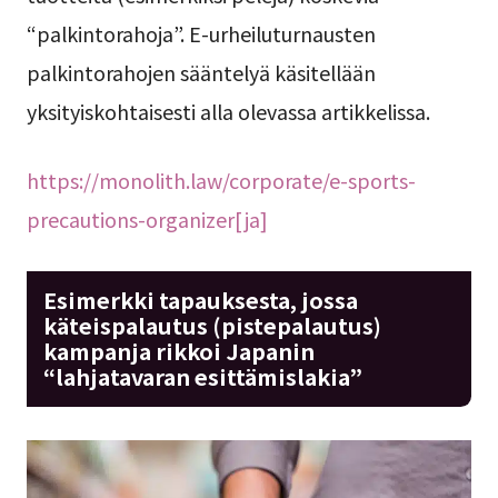
“palkintorahoja”. E-urheiluturnausten
palkintorahojen sääntelyä käsitellään
yksityiskohtaisesti alla olevassa artikkelissa.
https://monolith.law/corporate/e-sports-
precautions-organizer[ja]
Esimerkki tapauksesta, jossa
käteispalautus (pistepalautus)
kampanja rikkoi Japanin
“lahjatavaran esittämislakia”