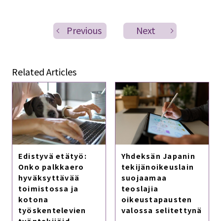
Previous
Next
Related Articles
Edistyvä etätyö:
Yhdeksän Japanin
Onko palkkaero
tekijänoikeuslain
hyväksyttävää
suojaamaa
toimistossa ja
teoslajia
kotona
oikeustapausten
työskentelevien
valossa selitettynä
työntekijöid.