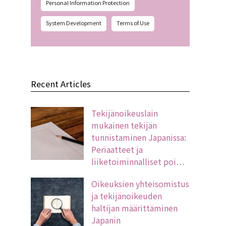
Personal Information Protection
System Development
Terms of Use
Recent Articles
Tekijänoikeuslain
mukainen tekijän
tunnistaminen Japanissa:
Periaatteet ja
liiketoiminnalliset poi…
Oikeuksien yhteisomistus
ja tekijänoikeuden
haltijan määrittäminen
Japanin