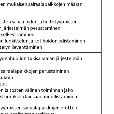
peen mukaisen sairaalapaikkojen määrän
listen sairaaloiden ja hoitotyyppisten
en järjestelmän perustaminen
n selkeyttäminen
n luokittelun ja kotihoidon edistäminen
elyn lieventäminen
eydenhuollon tukisairaalan järjestelmän
 sairaalapaikkojen perustaminen
uksiin
elut
n laitosten välinen toiminnan jako
stumuksen lainsäädännöllistäminen
otyyppisten sairaalapaikkojen erottelu
n suunnitelman tarkistus