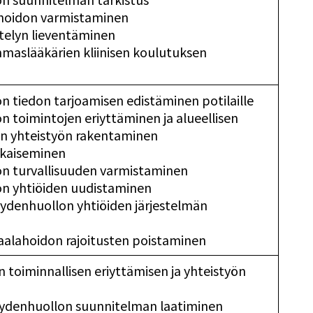
ahoidon varmistaminen
elyn lieventäminen
mmaslääkärien kliinisen koulutuksen
 tiedon tarjoamisen edistäminen potilaille
 toimintojen eriyttäminen ja alueellisen
n yhteistyön rakentaminen
tkaiseminen
n turvallisuuden varmistaminen
n yhtiöiden uudistaminen
eydenhuollon yhtiöiden järjestelmän
iraalahoidon rajoitusten poistaminen
n toiminnallisen eriyttämisen ja yhteistyön
veydenhuollon suunnitelman laatiminen