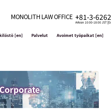
+81-3-626
MONOLITH LAW OFFICE
Arkisin 10:00-18:00 JST [E
ilöstö [en]
Palvelut
Avoimet työpaikat [en]
Internet
n]
telmäkehitys
Lakituelliset palvelut YouTuber
ehdot
Oikeudellista tukea VTubereille
aluutat ja lohkoketjut
Sosiaalisen median tilien yritys
atGPT ym.)
Maineen hallinta
kollisuus
Loukkaavan lausuman tunnista
 Corporate