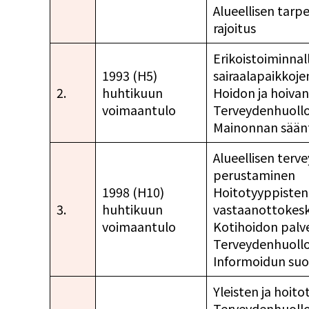
Alueellisen tar
rajoitus
Erikoistoiminnal
1993 (H5)
sairaalapaikkoj
2.
huhtikuun
Hoidon ja hoiva
voimaantulo
Terveydenhuollo
Mainonnan säänt
Alueellisen terv
perustaminen
1998 (H10)
Hoitotyyppisten
3.
huhtikuun
vastaanottokesk
voimaantulo
Kotihoidon palv
Terveydenhuollo
Informoidun suo
Yleisten ja hoit
Terveydenhuollo