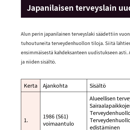
Japanilaisen terveyslain uu
Alun perin japanilainen terveyslaki säädettiin vu
tuhoutuneita terveydenhuollon tiloja. Siitä lähtie
ensimmäisestä kahdeksanteen uudistukseen asti. A
ja niiden sisältö.
Kerta
Ajankohta
Sisältö
Alueellisen ter
Sairaalapaikkoj
Terveydenhuollo
1986 (S61)
1.
Terveydenhuollo
voimaantulo
edistäminen