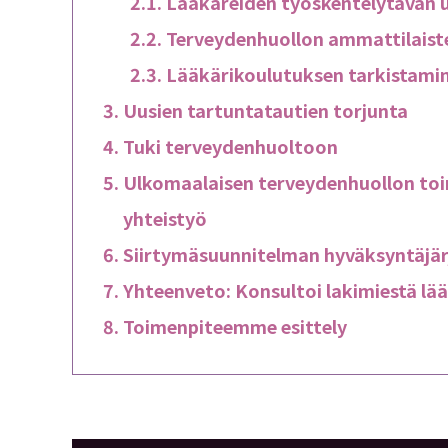
Lääkäreiden työskentelytavan 
Terveydenhuollon ammattilaist
Lääkärikoulutuksen tarkistami
Uusien tartuntatautien torjunta
Tuki terveydenhuoltoon
Ulkomaalaisen terveydenhuollon toim
yhteistyö
Siirtymäsuunnitelman hyväksyntäjär
Yhteenveto: Konsultoi lakimiestä lääk
Toimenpiteemme esittely