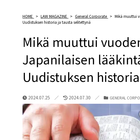
HOME
>
LAW MAGAZINE
>
General Corporate
>
Mikä muuttui v
Uudistuksen historia ja tausta selitettynä
Mikä muuttui vuoden
Japanilaisen lääkint
Uudistuksen historia 
2024.07.25
2024.07.30
GENERAL CORPO