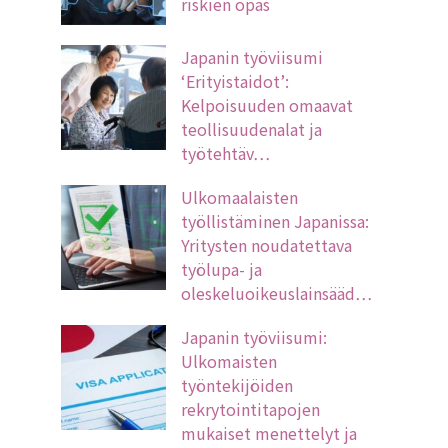
riskien opas
Japanin työviisumi
‘Erityistaidot’:
Kelpoisuuden omaavat
teollisuudenalat ja
työtehtäv…
Ulkomaalaisten
työllistäminen Japanissa:
Yritysten noudatettava
työlupa- ja
oleskeluoikeuslainsääd…
Japanin työviisumi:
Ulkomaisten
työntekijöiden
rekrytointitapojen
mukaiset menettelyt ja