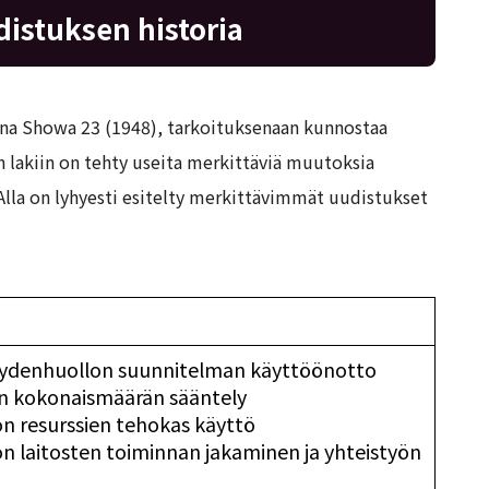
distuksen historia
onna Showa 23 (1948), tarkoituksenaan kunnostaa
n lakiin on tehty useita merkittäviä muutoksia
lla on lyhyesti esitelty merkittävimmät uudistukset
veydenhuollon suunnitelman käyttöönotto
en kokonaismäärän sääntely
n resurssien tehokas käyttö
n laitosten toiminnan jakaminen ja yhteistyön