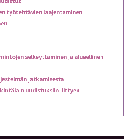
uudistus
en työtehtävien laajentaminen
nen
intojen selkeyttäminen ja alueellinen
jestelmän jatkamisesta
intälain uudistuksiin liittyen