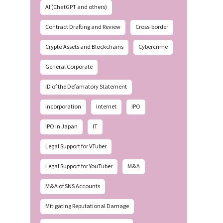
AI (ChatGPT and others)
Contract Drafting and Review
Cross-border
Crypto Assets and Blockchains
Cybercrime
General Corporate
ID of the Defamatory Statement
Incorporation
Internet
IPO
IPO in Japan
IT
Legal Support for VTuber
Legal Support for YouTuber
M&A
M&A of SNS Accounts
Mitigating Reputational Damage