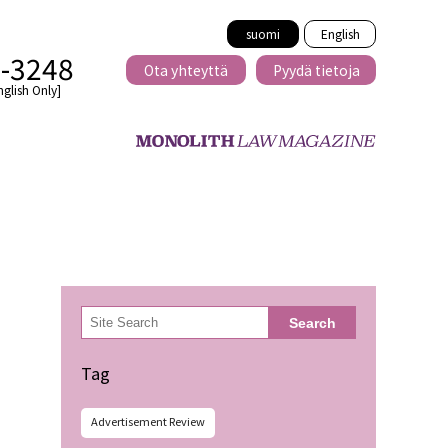
suomi
English
2-3248
Ota yhteyttä
Pyydä tietoja
nglish Only]
Rajat ylittävä
eille
kaupat
検
Search
索
minen
Tag
Advertisement Review