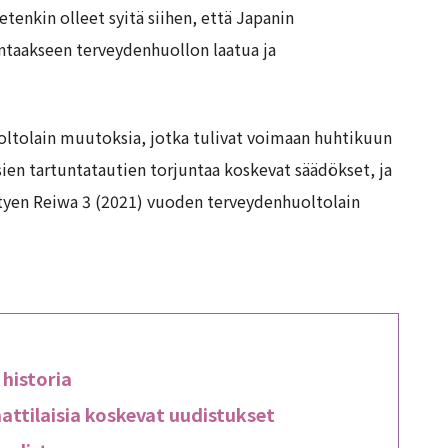
tenkin olleet syitä siihen, että Japanin
antaakseen terveydenhuollon laatua ja
uoltolain muutoksia, jotka tulivat voimaan huhtikuun
ien tartuntatautien torjuntaa koskevat säädökset, ja
tyen Reiwa 3 (2021) vuoden terveydenhuoltolain
 historia
ttilaisia koskevat uudistukset