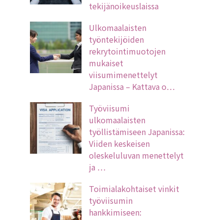
tekijänoikeuslaissa
Ulkomaalaisten
työntekijöiden
rekrytointimuotojen
mukaiset
viisumimenettelyt
Japanissa – Kattava o…
Työviisumi
ulkomaalaisten
työllistämiseen Japanissa:
Viiden keskeisen
oleskeluluvan menettelyt
ja …
Toimialakohtaiset vinkit
työviisumin
hankkimiseen: