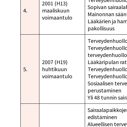
2001 (H13)
Sopivan sairaal
4.
maaliskuun
Mainonnan säänt
voimaantulo
Lääkärien ja ha
pakollisuus
Terveydenhuollon
Terveydenhuollon
terveydenhuollo
2007 (H19)
Lääkäripulan ra
5.
huhtikuun
Terveydenhuollo
voimaantulo
Terveydenhuollo
Sosiaalisen terv
perustaminen
Yli 48 tunnin sa
Sairaalapaikkoje
edistäminen
Alueellisen ter