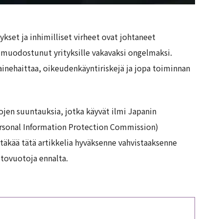
set ja inhimilliset virheet ovat johtaneet
 muodostunut yrityksille vakavaksi ongelmaksi.
ainehaittaa, oikeudenkäyntiriskejä ja jopa toiminnan
tojen suuntauksia, jotka käyvät ilmi Japanin
ersonal Information Protection Commission)
ttäkää tätä artikkelia hyväksenne vahvistaaksenne
etovuotoja ennalta.