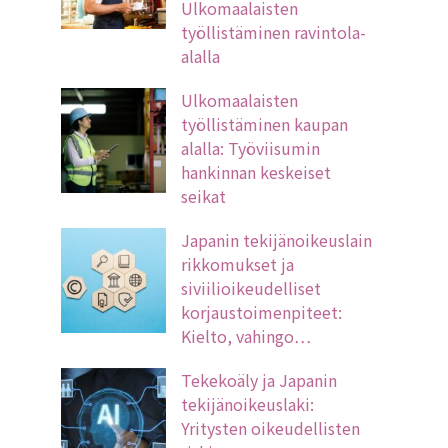
Ulkomaalaisten
työllistäminen ravintola-
alalla
Ulkomaalaisten
työllistäminen kaupan
alalla: Työviisumin
hankinnan keskeiset
seikat
Japanin tekijänoikeuslain
rikkomukset ja
siviilioikeudelliset
korjaustoimenpiteet:
Kielto, vahingo…
Tekekoäly ja Japanin
tekijänoikeuslaki:
Yritysten oikeudellisten