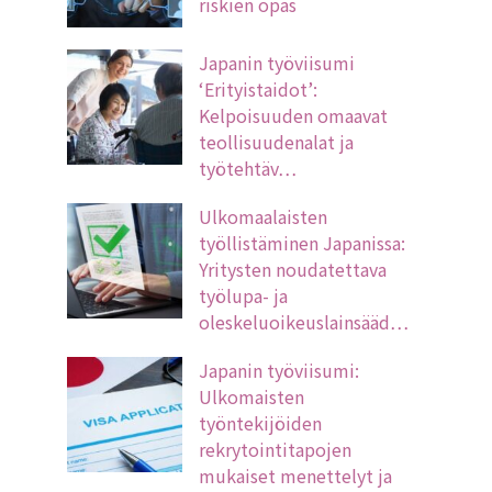
riskien opas
Japanin työviisumi
‘Erityistaidot’:
Kelpoisuuden omaavat
teollisuudenalat ja
työtehtäv…
Ulkomaalaisten
työllistäminen Japanissa:
Yritysten noudatettava
työlupa- ja
oleskeluoikeuslainsääd…
Japanin työviisumi:
Ulkomaisten
työntekijöiden
rekrytointitapojen
mukaiset menettelyt ja