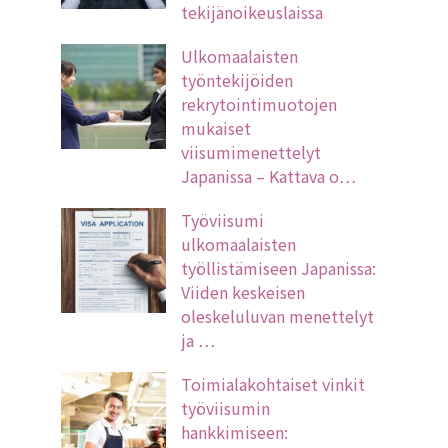
tekijänoikeuslaissa
Ulkomaalaisten
työntekijöiden
rekrytointimuotojen
mukaiset
viisumimenettelyt
Japanissa – Kattava o…
Työviisumi
ulkomaalaisten
työllistämiseen Japanissa:
Viiden keskeisen
oleskeluluvan menettelyt
ja …
Toimialakohtaiset vinkit
työviisumin
hankkimiseen: