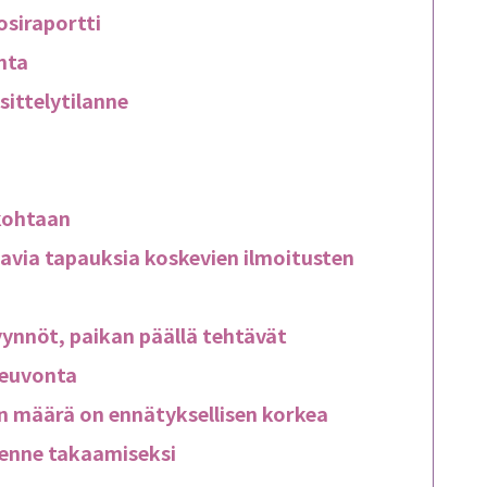
osiraportti
nta
sittelytilanne
a
 kohtaan
aavia tapauksia koskevien ilmoitusten
ynnöt, paikan päällä tehtävät
neuvonta
n määrä on ennätyksellisen korkea
enne takaamiseksi