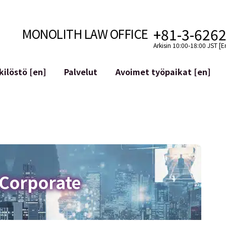
+81-3-626
MONOLITH LAW OFFICE
Arkisin 10:00-18:00 JST [E
ilöstö [en]
Palvelut
Avoimet työpaikat [en]
Internet
n]
telmäkehitys
Lakituelliset palvelut YouTuber
ehdot
Oikeudellista tukea VTubereille
aluutat ja lohkoketjut
Sosiaalisen median tilien yritys
atGPT ym.)
Maineen hallinta
kollisuus
Loukkaavan lausuman tunnista
 Corporate