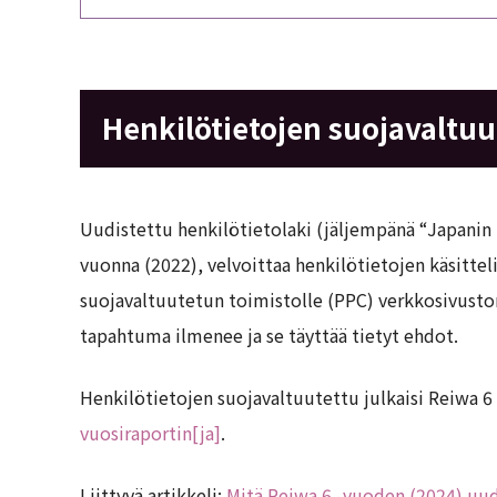
Henkilötietojen suojavaltuu
Uudistettu henkilötietolaki (jäljempänä “Japanin 
vuonna (2022), velvoittaa henkilötietojen käsitte
suojavaltuutetun toimistolle (PPC) verkkosivuston
tapahtuma ilmenee ja se täyttää tietyt ehdot.
Henkilötietojen suojavaltuutettu julkaisi Reiwa 
vuosiraportin[ja]
.
Liittyvä artikkeli:
Mitä Reiwa 6 -vuoden (2024) uudi