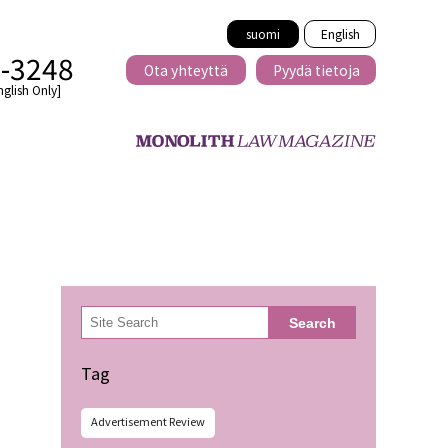
suomi
English
2-3248
Ota yhteyttä
Pyydä tietoja
nglish Only]
Rajat ylittävä
eille
kaupat
検
Search
索
minen
Tag
Advertisement Review