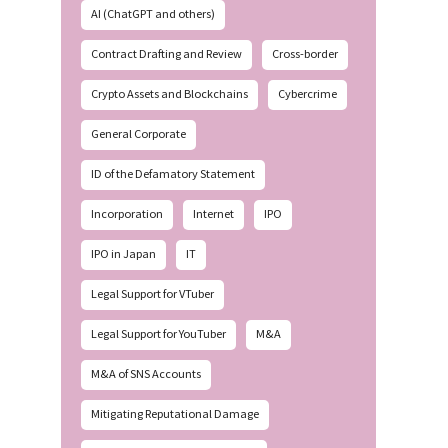
AI (ChatGPT and others)
Contract Drafting and Review
Cross-border
Crypto Assets and Blockchains
Cybercrime
General Corporate
ID of the Defamatory Statement
Incorporation
Internet
IPO
IPO in Japan
IT
Legal Support for VTuber
Legal Support for YouTuber
M&A
M&A of SNS Accounts
Mitigating Reputational Damage