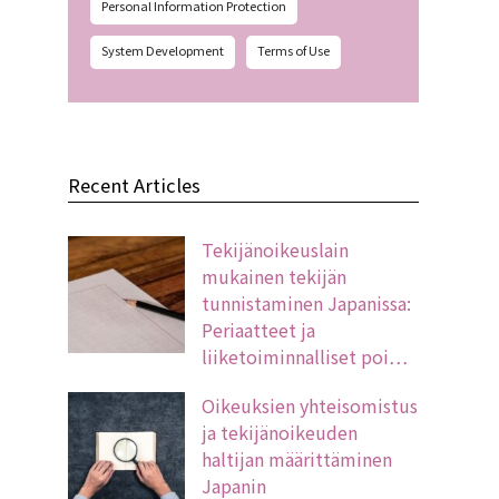
Personal Information Protection
System Development
Terms of Use
Recent Articles
Tekijänoikeuslain
mukainen tekijän
tunnistaminen Japanissa:
Periaatteet ja
liiketoiminnalliset poi…
Oikeuksien yhteisomistus
ja tekijänoikeuden
haltijan määrittäminen
Japanin