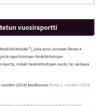
tetun vuosiraportti
henkilötietolaki”), joka astui voimaan Reiwa 4 -
lijöitä raportoimaan Henkilötietojen
 kautta, mikäli henkilötietojen vuoto tai vastaava
6 -vuoden (2024) kesäkuussa
Reiwa 5 -vuoden (2023)
stetussa henkilötietolaissa on tärkeää tietää?