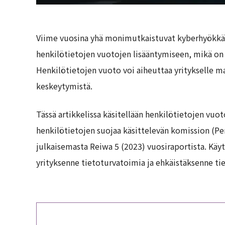
Viime vuosina yhä monimutkaistuvat kyberhyökkäyk
henkilötietojen vuotojen lisääntymiseen, mikä on
Henkilötietojen vuoto voi aiheuttaa yritykselle m
keskeytymistä.
Tässä artikkelissa käsitellään henkilötietojen vuo
henkilötietojen suojaa käsittelevän komission (P
julkaisemasta Reiwa 5 (2023) vuosiraportista. Käy
yrityksenne tietoturvatoimia ja ehkäistäksenne ti