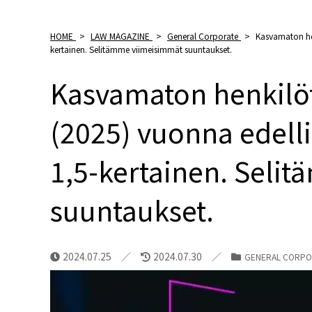
HOME
>
LAW MAGAZINE
>
General Corporate
>
Kasvamaton hen
kertainen. Selitämme viimeisimmät suuntaukset.
Kasvamaton henkilöt
(2025) vuonna edell
1,5-kertainen. Seli
suuntaukset.
2024.07.25
2024.07.30
GENERAL CORPO