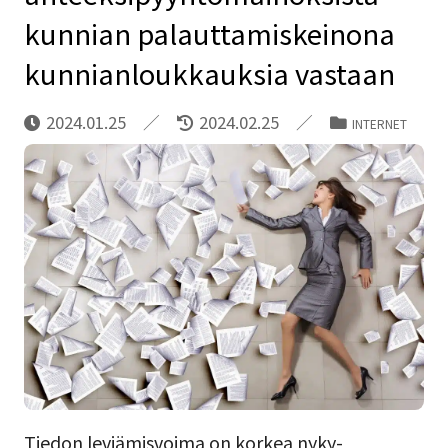
kunnian palauttamiskeinona
kunnianloukkauksia vastaan
2024.01.25
2024.02.25
INTERNET
Tiedon leviämisvoima on korkea nyky-