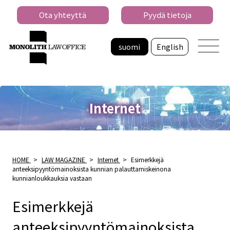
Ota yhteyttä
Pyydä tietoja
suomi
English
Internet
HOME
>
LAW MAGAZINE
>
Internet
>
Esimerkkejä
anteeksipyyntömainoksista kunnian palauttamiskeinona
kunnianloukkauksia vastaan
Esimerkkejä
anteeksipyyntömainoksista