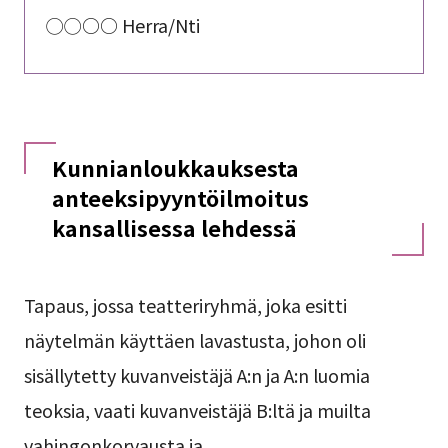
◯◯○○ Herra/Nti
Kunnianloukkauksesta
anteeksipyyntöilmoitus
kansallisessa lehdessä
Tapaus, jossa teatteriryhmä, joka esitti
näytelmän käyttäen lavastusta, johon oli
sisällytetty kuvanveistäjä A:n ja A:n luomia
teoksia, vaati kuvanveistäjä B:ltä ja muilta
vahingonkorvausta ja