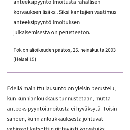
anteeksipyyntöilmoitusta rahallisen
korvauksen lisäksi. Siksi kantajien vaatimus
anteeksipyyntöilmoituksen
julkaisemisesta on perusteeton.
Tokion alioikeuden päätös, 25. heinäkuuta 2003
(Heisei 15)
Edellä mainittu lausunto on yleisin perustelu,
kun kunnianloukkaus tunnustetaan, mutta
anteeksipyyntöilmoitusta ei hyväksytä. Toisin
sanoen, kunnianloukkauksesta johtuvat
vahingot katsottiin riittävästi korvatuiksi