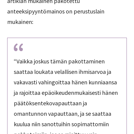
artiklan mukainen pakotettu
anteeksipyyntömainos on perustuslain
mukainen:
“Vaikka joskus tämän pakottaminen
saattaa loukata velallisen ihmisarvoa ja
vakavasti vahingoittaa hänen kunniaansa
ja rajoittaa epäoikeudenmukaisesti hänen
päätöksentekovapauttaan ja
omantunnon vapauttaan, ja se saattaa
kuulua niin sanottuihin sopimattomiin