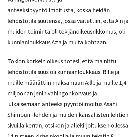
anteeksipyyntöilmoitusta, koska heidän
lehdistötilaisuutensa, jossa väitettiin, että A:n ja
muiden toiminta oli tekijänoikeusrikkomus, oli
kunnianloukkaus A:ta ja muita kohtaan.
Tokion korkein oikeus totesi, että mainittu
lehdistötilaisuus oli kunnianloukkaus. B:lle ja
muille määrättiin maksamaan A:lle ja muille 1,4
miljoonan jenin vahingonkorvaus ja
julkaisemaan anteeksipyyntöilmoitus Asahi
Shimbun -lehden ja muiden kansallisten lehtien
sivuilla kerran, otsikon ja allekirjoituksen ollessa
14 pisteen kirjasinkoolla ja muun tekstin 8