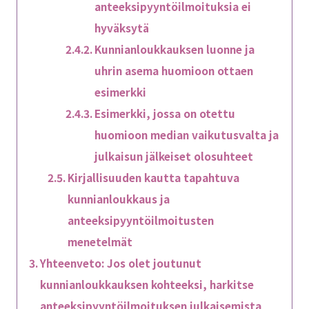
anteeksipyyntöilmoituksia ei
hyväksytä
Kunnianloukkauksen luonne ja
uhrin asema huomioon ottaen
esimerkki
Esimerkki, jossa on otettu
huomioon median vaikutusvalta ja
julkaisun jälkeiset olosuhteet
Kirjallisuuden kautta tapahtuva
kunnianloukkaus ja
anteeksipyyntöilmoitusten
menetelmät
Yhteenveto: Jos olet joutunut
kunnianloukkauksen kohteeksi, harkitse
anteeksipyyntöilmoituksen julkaisemista