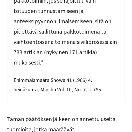
pakkotoimiin, jos se rajoittuu vain
totuuden tunnustamiseen ja
anteeksipyynnön ilmaisemiseen, sitä on
pidettävä sallittuna pakkotoimena tai
vaihtoehtoisena toimena siviiliprosessilain
733 artiklan (nykyinen 171 artikla)
mukaisesti.”
Enimmäismäärä Showa 41 (1966) 4.
heinäkuuta, Minshu Vol. 10, No. 7, s. 785
Tämän päätöksen jälkeen on annettu useita
tuomioita, jotka määräävät