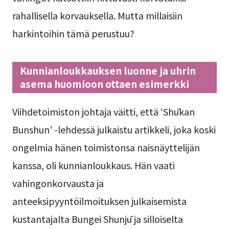
rahallisella korvauksella. Mutta millaisiin
harkintoihin tämä perustuu?
Kunnianloukkauksen luonne ja uhrin
asema huomioon ottaen esimerkki
Viihdetoimiston johtaja väitti, että ‘Shūkan
Bunshun’ -lehdessä julkaistu artikkeli, joka koski
ongelmia hänen toimistonsa naisnäyttelijän
kanssa, oli kunnianloukkaus. Hän vaati
vahingonkorvausta ja
anteeksipyyntöilmoituksen julkaisemista
kustantajalta Bungei Shunjū ja silloiselta