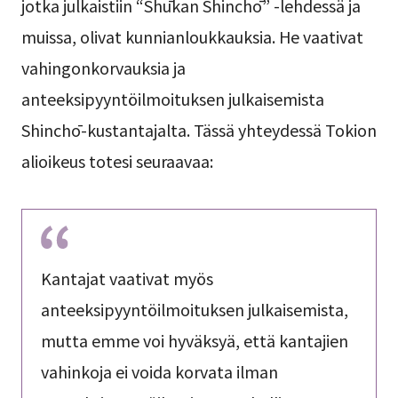
jotka julkaistiin “Shūkan Shinchō” -lehdessä ja
muissa, olivat kunnianloukkauksia. He vaativat
vahingonkorvauksia ja
anteeksipyyntöilmoituksen julkaisemista
Shinchō-kustantajalta. Tässä yhteydessä Tokion
alioikeus totesi seuraavaa:
Kantajat vaativat myös
anteeksipyyntöilmoituksen julkaisemista,
mutta emme voi hyväksyä, että kantajien
vahinkoja ei voida korvata ilman