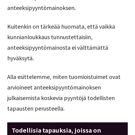
anteeksipyyntömainoksen.
Kuitenkin on tärkeää huomata, että vaikka
kunnianloukkaus tunnustettaisiin,
anteeksipyyntömainosta ei välttämättä
hyväksytä.
Alla esittelemme, miten tuomioistuimet ovat
arvioineet anteeksipyyntömainoksen
julkaisemista koskevia pyyntöjä todellisten
tapausten perusteella.
Todellisia tapauksia, joissa on