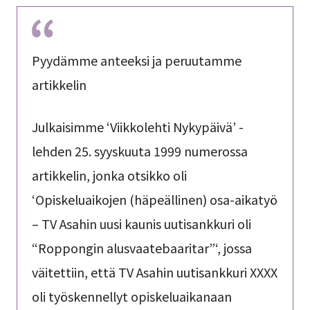
Pyydämme anteeksi ja peruutamme
artikkelin
Julkaisimme ‘Viikkolehti Nykypäivä’ -
lehden 25. syyskuuta 1999 numerossa
artikkelin, jonka otsikko oli
‘Opiskeluaikojen (häpeällinen) osa-aikatyö
– TV Asahin uusi kaunis uutisankkuri oli
“Roppongin alusvaatebaaritar”‘, jossa
väitettiin, että TV Asahin uutisankkuri XXXX
oli työskennellyt opiskeluaikanaan