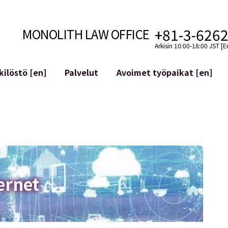
+81-3-626
MONOLITH LAW OFFICE
Arkisin 10:00-18:00 JST [E
ilöstö [en]
Palvelut
Avoimet työpaikat [en]
Internet
n]
telmäkehitys
Lakituelliset palvelut YouTuber
ehdot
Oikeudellista tukea VTubereille
aluutat ja lohkoketjut
Sosiaalisen median tilien yritys
atGPT ym.)
Maineen hallinta
kollisuus
Loukkaavan lausuman tunnista
ernet