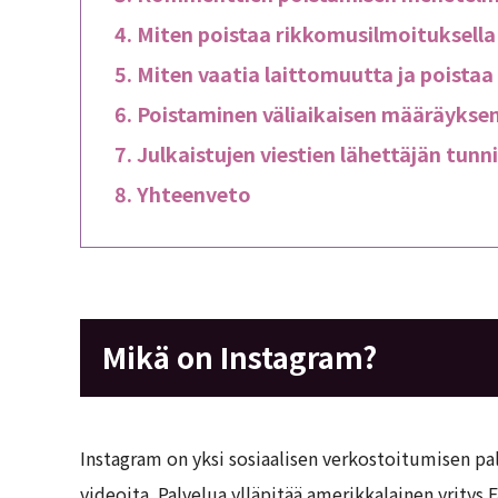
Miten poistaa rikkomusilmoituksella
Miten vaatia laittomuutta ja poistaa
Poistaminen väliaikaisen määräyksen
Julkaistujen viestien lähettäjän tun
Yhteenveto
Mikä on Instagram?
Instagram on yksi sosiaalisen verkostoitumisen palv
videoita. Palvelua ylläpitää amerikkalainen yritys 