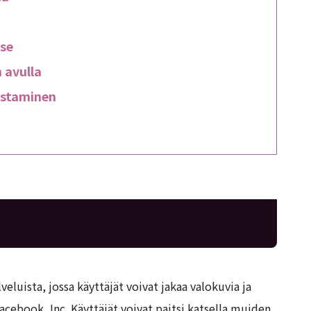
 se
 avulla
nistaminen
eluista, jossa käyttäjät voivat jakaa valokuvia ja
Facebook, Inc. Käyttäjät voivat paitsi katsella muiden