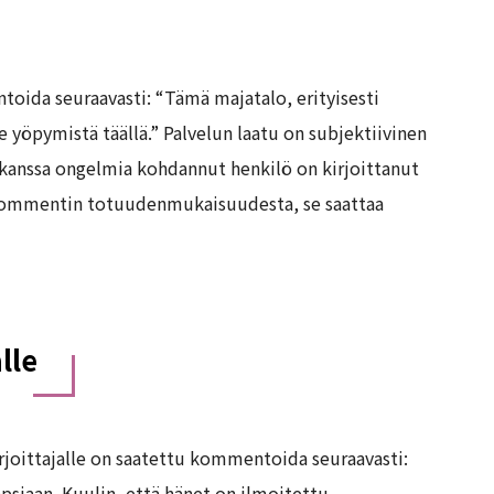
oida seuraavasti: “Tämä majatalo, erityisesti
le yöpymistä täällä.” Palvelun laatu on subjektiivinen
 kanssa ongelmia kohdannut henkilö on kirjoittanut
kommentin totuudenmukaisuudesta, se saattaa
lle
rjoittajalle on saatettu kommentoida seuraavasti:
apsiaan. Kuulin, että hänet on ilmoitettu