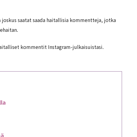
joskus saatat saada haitallisia kommentteja, jotka
ehaitan.
aitalliset kommentit Instagram-julkaisuistasi.
lla
mä