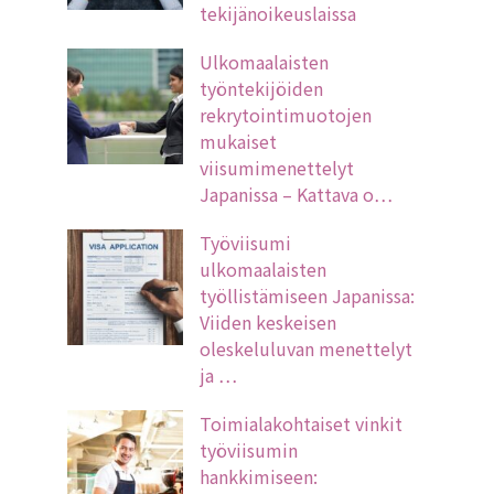
tekijänoikeuslaissa
Ulkomaalaisten
työntekijöiden
rekrytointimuotojen
mukaiset
viisumimenettelyt
Japanissa – Kattava o…
Työviisumi
ulkomaalaisten
työllistämiseen Japanissa:
Viiden keskeisen
oleskeluluvan menettelyt
ja …
Toimialakohtaiset vinkit
työviisumin
hankkimiseen: