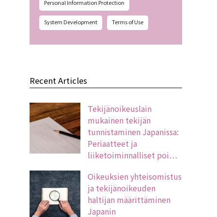
Personal Information Protection
System Development
Terms of Use
Recent Articles
Tekijänoikeuslain
mukainen tekijän
tunnistaminen Japanissa:
Periaatteet ja
liiketoiminnalliset poi…
Oikeuksien yhteisomistus
ja tekijänoikeuden
haltijan määrittäminen
Japanin