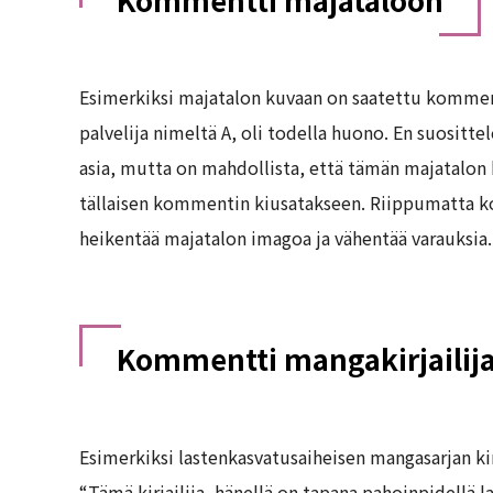
Esimerkiksi majatalon kuvaan on saatettu komment
palvelija nimeltä A, oli todella huono. En suositte
asia, mutta on mahdollista, että tämän majatalon
tällaisen kommentin kiusatakseen. Riippumatta 
heikentää majatalon imagoa ja vähentää varauksia.
Kommentti mangakirjailija
Esimerkiksi lastenkasvatusaiheisen mangasarjan ki
“Tämä kirjailija, hänellä on tapana pahoinpidellä l