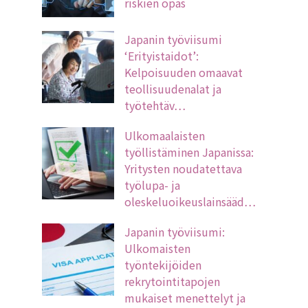
riskien opas
Japanin työviisumi
‘Erityistaidot’:
Kelpoisuuden omaavat
teollisuudenalat ja
työtehtäv…
Ulkomaalaisten
työllistäminen Japanissa:
Yritysten noudatettava
työlupa- ja
oleskeluoikeuslainsääd…
Japanin työviisumi:
Ulkomaisten
työntekijöiden
rekrytointitapojen
mukaiset menettelyt ja