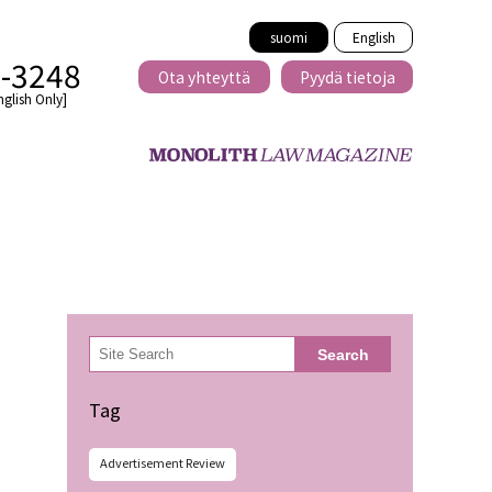
suomi
English
2-3248
Ota yhteyttä
Pyydä tietoja
nglish Only]
Rajat ylittävä
eille
kaupat
検
Search
索
minen
Tag
Advertisement Review