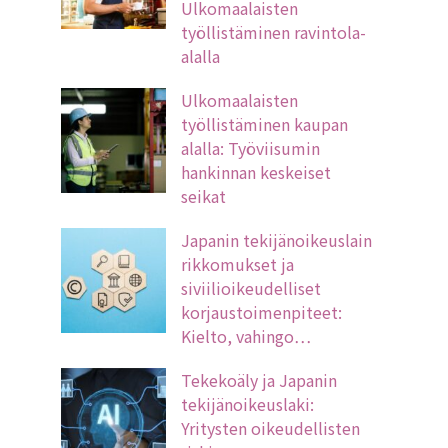
Ulkomaalaisten
työllistäminen ravintola-
alalla
Ulkomaalaisten
työllistäminen kaupan
alalla: Työviisumin
hankinnan keskeiset
seikat
Japanin tekijänoikeuslain
rikkomukset ja
siviilioikeudelliset
korjaustoimenpiteet:
Kielto, vahingo…
Tekekoäly ja Japanin
tekijänoikeuslaki:
Yritysten oikeudellisten