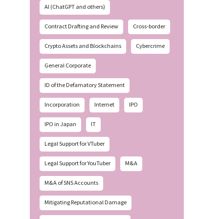
AI (ChatGPT and others)
Contract Drafting and Review
Cross-border
Crypto Assets and Blockchains
Cybercrime
General Corporate
ID of the Defamatory Statement
Incorporation
Internet
IPO
IPO in Japan
IT
Legal Support for VTuber
Legal Support for YouTuber
M&A
M&A of SNS Accounts
Mitigating Reputational Damage