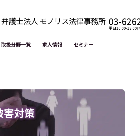
03-626
弁護士法人 モノリス法律事務所
平日10:00-18:00
(
取扱分野一覧
求人情報
セミナー
法務
クロスボーダー
風評被害対策
法務
国際法務・海外事業
デジタルタ
約整備
国際法務・日本進出
誹謗中傷等
クチェーン
NASDAQ上場支援
上場企業等
GDPR対応支援
誹謗中傷加
法等チェック
リスティン
被害対策
売対策
過去の芸能
事告訴等