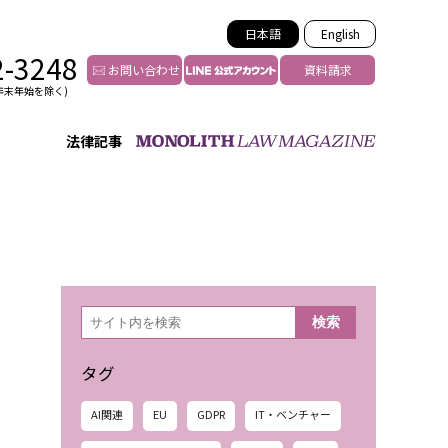
日本語
English
2-3248
お問い合わせ
資料請求
年末年始を除く)
法律記事
インフルエンサー法務
トゥー
YouTuberの法務サポート
の投稿者特定
VTuberの法務サポート
の風評被害対策
TikTok等ショート動画
害者の弁護
YouTube等SNSのM&A
検
検索
索
グ汚染の削除対策
等活動の削除
タグ
AI関連
EU
GDPR
IT・ベンチャー