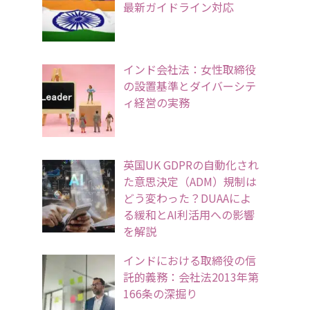
最新ガイドライン対応
インド会社法：女性取締役
の設置基準とダイバーシテ
ィ経営の実務
英国UK GDPRの自動化され
た意思決定（ADM）規制は
どう変わった？DUAAによ
る緩和とAI利活用への影響
を解説
インドにおける取締役の信
託的義務：会社法2013年第
166条の深掘り