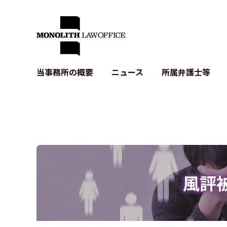
当事務所の概要
ニュース
所属弁護士等
代表弁護士の挨拶
IT・ベンチャーの企業法務
各種企業のIT・知財
当事務所のクライアントの例
契約書作成・レビュー等
システム開発関連
クライアントの声
個人情報保護法関連
アプリ等の利用規
出版書籍等
株式・M&A関連法務
暗号資産・ブロッ
アクセス
IPO（上場）支援
生成AI関連法務
記事・LPの薬機
風評
D2C等の不正転
サイバー犯罪の刑