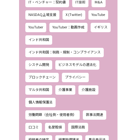
IT・ベンチャー：契約書
IT技術
M&A
NASDAQ上場支援
X (Twitter)
YouTube
YouTuber
YouTuber：動画作成
イギリス
インド共和国
インド共和国：税務・規制・コンプライアンス
システム開発
ビジネスモデルの適法化
ブロックチェーン
プライバシー
マルタ共和国
介護事業
介護施設
個人情報保護法
労働問題（会社側・使用者側）
医事法関連
口コミ
名誉毀損
国際法務
投稿者の特定
損害賠償請求
景品表示法