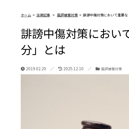
ホーム
>
法律記事
>
風評被害対策
>
誹謗中傷対策において重要な
誹謗中傷対策におい
分」とは
2019.02.20
2025.12.10
風評被害対策