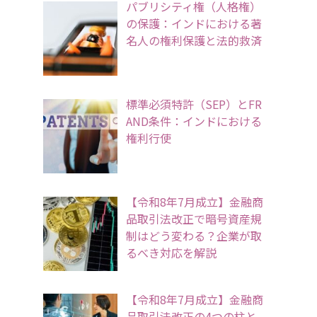
パブリシティ権（人格権）
の保護：インドにおける著
名人の権利保護と法的救済
標準必須特許（SEP）とFR
AND条件：インドにおける
権利行使
【令和8年7月成立】金融商
品取引法改正で暗号資産規
制はどう変わる？企業が取
るべき対応を解説
【令和8年7月成立】金融商
品取引法改正の4つの柱と