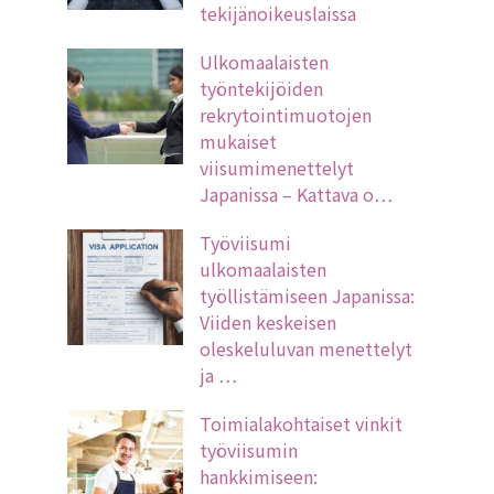
tekijänoikeuslaissa
Ulkomaalaisten
työntekijöiden
rekrytointimuotojen
mukaiset
viisumimenettelyt
Japanissa – Kattava o…
Työviisumi
ulkomaalaisten
työllistämiseen Japanissa:
Viiden keskeisen
oleskeluluvan menettelyt
ja …
Toimialakohtaiset vinkit
työviisumin
hankkimiseen: