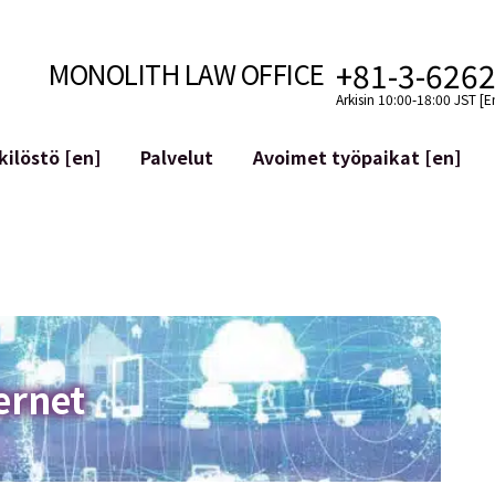
+81-3-626
MONOLITH LAW OFFICE
Arkisin 10:00-18:00 JST [E
ilöstö [en]
Palvelut
Avoimet työpaikat [en]
Internet
n]
telmäkehitys
Lakituelliset palvelut YouTuber
ehdot
Oikeudellista tukea VTubereille
aluutat ja lohkoketjut
Sosiaalisen median tilien yritys
atGPT ym.)
Maineen hallinta
kollisuus
Loukkaavan lausuman tunnista
ernet