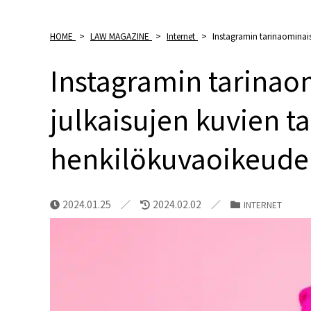
HOME
>
LAW MAGAZINE
>
Internet
>
Instagramin tarinaominais
Instagramin tarinao
julkaisujen kuvien ta
henkilökuvaoikeude
2024.01.25
2024.02.02
INTERNET