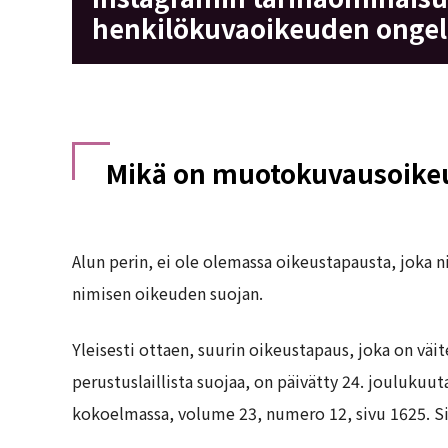
henkilökuvaoikeuden onge
Mikä on muotokuvausoike
Alun perin, ei ole olemassa oikeustapausta, jok
nimisen oikeuden suojan.
Yleisesti ottaen, suurin oikeustapaus, joka on v
perustuslaillista suojaa, on päivätty 24. joulukuu
kokoelmassa, volume 23, numero 12, sivu 1625. Si