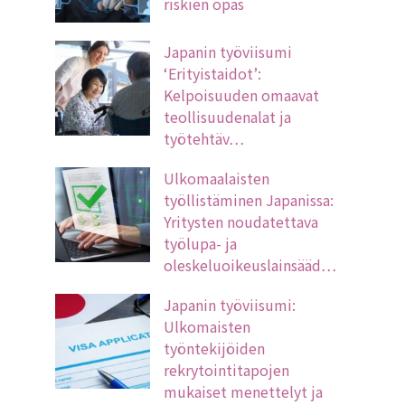
riskien opas
Japanin työviisumi
‘Erityistaidot’:
Kelpoisuuden omaavat
teollisuudenalat ja
työtehtäv…
Ulkomaalaisten
työllistäminen Japanissa:
Yritysten noudatettava
työlupa- ja
oleskeluoikeuslainsääd…
Japanin työviisumi:
Ulkomaisten
työntekijöiden
rekrytointitapojen
mukaiset menettelyt ja