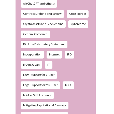
AI (ChatGPT and others)
Contract Drafting and Review
Cross-border
Crypto Assets and Blockchains
Cybercrime
General Corporate
ID of the Defamatory Statement
Incorporation
Internet
IPO
IPO in Japan
IT
Legal Support for VTuber
Legal Support for YouTuber
M&A
M&A of SNS Accounts
Mitigating Reputational Damage