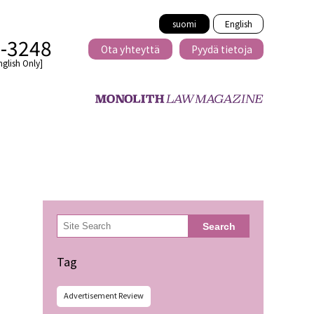
suomi
English
2-3248
Ota yhteyttä
Pyydä tietoja
nglish Only]
Rajat ylittävä
eille
kaupat
検
Search
索
minen
Tag
Advertisement Review