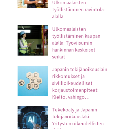
Ulkomaalaisten
työllistäminen ravintola-
alalla
Ulkomaalaisten
työllistäminen kaupan
alalla: Työviisumin
hankinnan keskeiset
seikat
Japanin tekijänoikeuslain
rikkomukset ja
siviilioikeudelliset
korjaustoimenpiteet:
Kielto, vahingo…
Tekekoäly ja Japanin
tekijänoikeuslaki:
Yritysten oikeudellisten