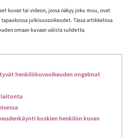
iset kuvan tai videon, jossa näkyy joku muu, ovat
tapauksissa julkisuusoikeudet. Tässä artikkelissa
keuden omaan kuvaan välistä suhdetta.
ittyvät henkilökuvaoikeuden ongelmat
 laitonta
misessa
ikeudenkäynti koskien henkilön kuvan