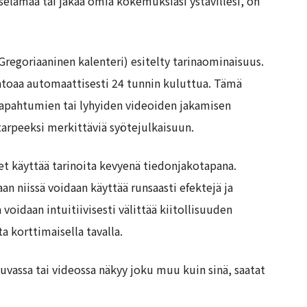
selämää tai jakaa omia kokemuksiasi ystävillesi, on
Gregoriaaninen kalenteri) esitelty tarinaominaisuus.
 katoaa automaattisesti 24 tunnin kuluttua. Tämä
tapahtumien tai lyhyiden videoiden jakamisen
 tarpeeksi merkittäviä syötejulkaisuun.
t käyttää tarinoita kevyenä tiedonjakotapana.
aan niissä voidaan käyttää runsaasti efektejä ja
 voidaan intuitiivisesti välittää kiitollisuuden
ta korttimaisella tavalla.
 kuvassa tai videossa näkyy joku muu kuin sinä, saatat