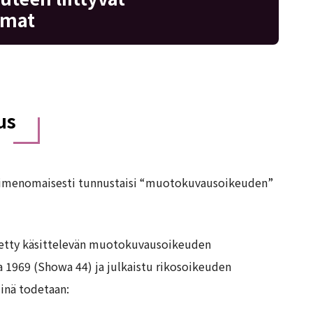
lmat
us
a nimenomaisesti tunnustaisi “muotokuvausoikeuden”
äitetty käsittelevän muotokuvausoikeuden
ta 1969 (Showa 44) ja julkaistu rikosoikeuden
inä todetaan: