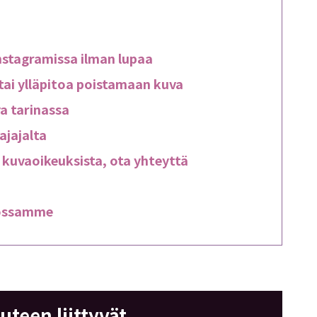
Instagramissa ilman lupaa
 tai ylläpitoa poistamaan kuva
va tarinassa
ajajalta
n kuvaoikeuksista, ota yhteyttä
tossamme
teen liittyvät