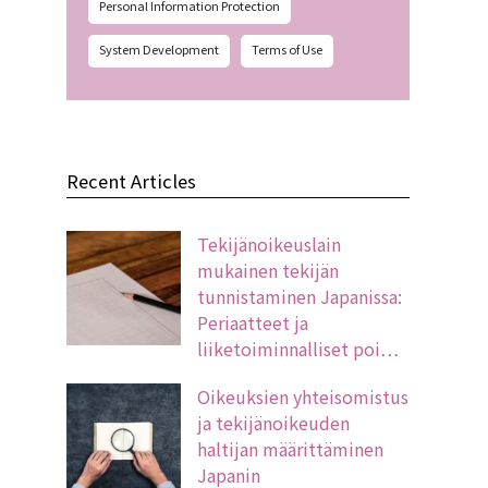
Personal Information Protection
System Development
Terms of Use
Recent Articles
Tekijänoikeuslain
mukainen tekijän
tunnistaminen Japanissa:
Periaatteet ja
liiketoiminnalliset poi…
Oikeuksien yhteisomistus
ja tekijänoikeuden
haltijan määrittäminen
Japanin