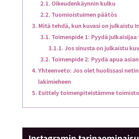
Oikeudenkäynnin kulku
Tuomioistuimen päätös
Mitä tehdä, kun kuvasi on julkaistu 
Toimenpide 1: Pyydä julkaisijaa
Jos sinusta on julkaistu ku
Toimenpide 2: Pyydä apua asian
Yhteenveto: Jos olet huolissasi neti
lakimieheen
Esittely toimenpiteistämme toimis
Instagramin tarinaominaisuu