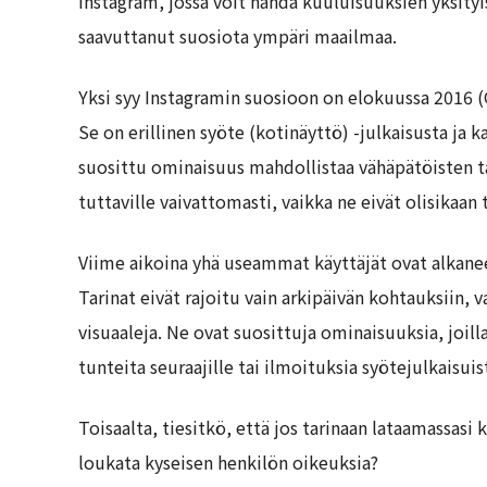
Instagram, jossa voit nähdä kuuluisuuksien yksityi
saavuttanut suosiota ympäri maailmaa.
Yksi syy Instagramin suosioon on elokuussa 2016 (
Se on erillinen syöte (kotinäyttö) -julkaisusta ja
suosittu ominaisuus mahdollistaa vähäpätöisten 
tuttaville vaivattomasti, vaikka ne eivät olisikaan
Viime aikoina yhä useammat käyttäjät ovat alkanee
Tarinat eivät rajoitu vain arkipäivän kohtauksiin, v
visuaaleja. Ne ovat suosittuja ominaisuuksia, joilla
tunteita seuraajille tai ilmoituksia syötejulkaisuis
Toisaalta, tiesitkö, että jos tarinaan lataamassasi
loukata kyseisen henkilön oikeuksia?