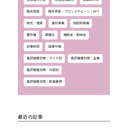
暗号資産
暗号資産・ブロックチェーン：NFT
株式・増資
海外事業
知的財産権
著作権
薬機法
補助金・助成金
記事削除
誹謗中傷
風評被害対策：サイト別
風評被害対策：企業
風評被害対策：内容別
風評被害対策：飲食業界
最近の記事