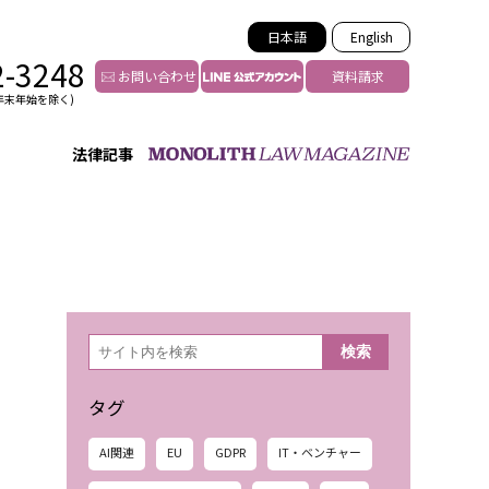
日本語
English
2-3248
お問い合わせ
資料請求
年末年始を除く)
法律記事
インフルエンサー法務
トゥー
YouTuberの法務サポート
の投稿者特定
VTuberの法務サポート
の風評被害対策
TikTok等ショート動画
害者の弁護
YouTube等SNSのM&A
検
検索
索
グ汚染の削除対策
等活動の削除
タグ
AI関連
EU
GDPR
IT・ベンチャー