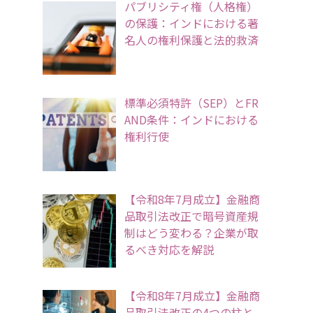
パブリシティ権（人格権）
の保護：インドにおける著
名人の権利保護と法的救済
標準必須特許（SEP）とFR
AND条件：インドにおける
権利行使
【令和8年7月成立】金融商
品取引法改正で暗号資産規
制はどう変わる？企業が取
るべき対応を解説
【令和8年7月成立】金融商
品取引法改正の4つの柱と