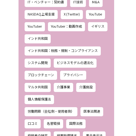
IT・ベンチャー：契約書
IT技術
M&A
NASDAQ上場支援
X (Twitter)
YouTube
YouTuber
YouTuber：動画作成
イギリス
インド共和国
インド共和国：税務・規制・コンプライアンス
システム開発
ビジネスモデルの適法化
ブロックチェーン
プライバシー
マルタ共和国
介護事業
介護施設
個人情報保護法
労働問題（会社側・使用者側）
医事法関連
口コミ
名誉毀損
国際法務
投稿者の特定
損害賠償請求
景品表示法