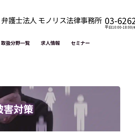
03-626
弁護士法人 モノリス法律事務所
平日10:00-18:00
(
取扱分野一覧
求人情報
セミナー
法務
クロスボーダー
風評被害対策
法務
国際法務・海外事業
デジタルタ
約整備
国際法務・日本進出
誹謗中傷等
クチェーン
NASDAQ上場支援
上場企業等
GDPR対応支援
誹謗中傷加
法等チェック
リスティン
被害対策
売対策
過去の芸能
事告訴等