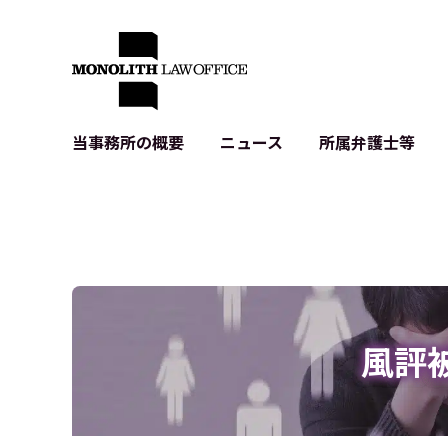
当事務所の概要
ニュース
所属弁護士等
代表弁護士の挨拶
IT・ベンチャーの企業法務
各種企業のIT・知財
当事務所のクライアントの例
契約書作成・レビュー等
システム開発関連
クライアントの声
個人情報保護法関連
アプリ等の利用規
出版書籍等
株式・M&A関連法務
暗号資産・ブロッ
アクセス
IPO（上場）支援
生成AI関連法務
記事・LPの薬機
風評
D2C等の不正転
サイバー犯罪の刑