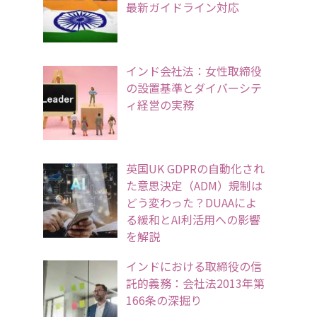
最新ガイドライン対応
インド会社法：女性取締役
の設置基準とダイバーシテ
ィ経営の実務
英国UK GDPRの自動化され
た意思決定（ADM）規制は
どう変わった？DUAAによ
る緩和とAI利活用への影響
を解説
インドにおける取締役の信
託的義務：会社法2013年第
166条の深掘り