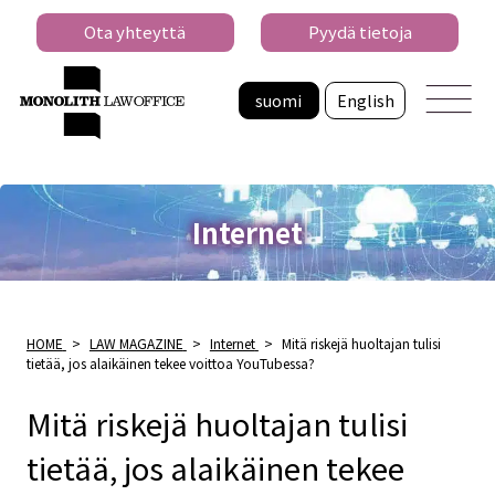
Ota yhteyttä
Pyydä tietoja
suomi
English
Internet
HOME
>
LAW MAGAZINE
>
Internet
>
Mitä riskejä huoltajan tulisi
tietää, jos alaikäinen tekee voittoa YouTubessa?
Mitä riskejä huoltajan tulisi
tietää, jos alaikäinen tekee