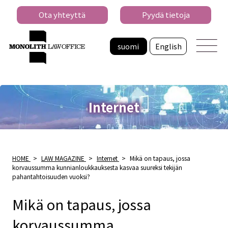
Ota yhteyttä
Pyydä tietoja
suomi
English
Internet
HOME
>
LAW MAGAZINE
>
Internet
>
Mikä on tapaus, jossa
korvaussumma kunnianloukkauksesta kasvaa suureksi tekijän
pahantahtoisuuden vuoksi?
Mikä on tapaus, jossa
korvaussumma