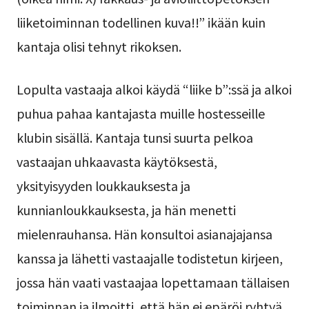
liiketoiminnan todellinen kuva!!” ikään kuin
kantaja olisi tehnyt rikoksen.
Lopulta vastaaja alkoi käydä “liike b”:ssä ja alkoi
puhua pahaa kantajasta muille hostesseille
klubin sisällä. Kantaja tunsi suurta pelkoa
vastaajan uhkaavasta käytöksestä,
yksityisyyden loukkauksesta ja
kunnianloukkauksesta, ja hän menetti
mielenrauhansa. Hän konsultoi asianajajansa
kanssa ja lähetti vastaajalle todistetun kirjeen,
jossa hän vaati vastaajaa lopettamaan tällaisen
toiminnan ja ilmoitti, että hän ei epäröi ryhtyä