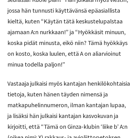
jossa hän tunnusti käyttävänsä epäasiallista
kieltä, kuten “Käytän tätä keskustelupalstaa
ajamaan A:n nurkkaan!” ja “Hyökkäsit minuun,
koska pidät minusta, eikö niin? Tämä hyökkäys
on kosto, koska luulen, että A on aliarvioinut
minua todella paljon!”
Vastaaja julkaisi myös kantajan henkilökohtaisia
tietoja, kuten hänen täyden nimensä ja
matkapuhelinnumeron, ilman kantajan lupaa,
ja lisäksi hän julkaisi kantajan kasvokuvan ja
kirjoitti, että “Tämä on Ginza-klubin ‘liike b’ A:n
(oikea nimi: X) rakkaus- ja avioliittopetoksen