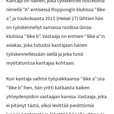
Kantaja on nainen, joka työskenteli hostessina
nimellä “A” entisessä Roppongin klubissa “liike
a”, ja toukokuusta 2015 (Heisei 27) lähtien hän
on työskennellyt samassa roolissa Ginza-
klubissa “liike b”. Vastaaja on entisen “liike a”:n
asiakas, joka tutustui kantajaan hänen
työskennellessään siellä ja joka tunsi
myötätuntoa kantajaa kohtaan.
Kun kantaja vaihtoi työpaikkaansa “liike a”:sta
“liike b”:hen, hän yritti katkaista kaiken
yhteydenpidon vastaajan kanssa. Vastaaja, joka
ei pitänyt tästä, alkoi levittää perättömiä
juoruja kantajasta ja lähettää hänelle uhkaavia