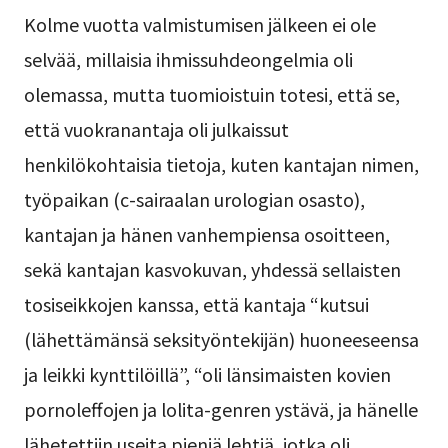
Kolme vuotta valmistumisen jälkeen ei ole
selvää, millaisia ihmissuhdeongelmia oli
olemassa, mutta tuomioistuin totesi, että se,
että vuokranantaja oli julkaissut
henkilökohtaisia tietoja, kuten kantajan nimen,
työpaikan (c-sairaalan urologian osasto),
kantajan ja hänen vanhempiensa osoitteen,
sekä kantajan kasvokuvan, yhdessä sellaisten
tosiseikkojen kanssa, että kantaja “kutsui
(lähettämänsä seksityöntekijän) huoneeseensa
ja leikki kynttilöillä”, “oli länsimaisten kovien
pornoleffojen ja lolita-genren ystävä, ja hänelle
lähetettiin useita pieniä lehtiä, jotka oli