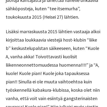
sähköposteja, kuten “tee itsemurha”,
toukokuusta 2015 (Heisei 27) lähtien.
Lisäksi marraskuusta 2015 lähtien vastaaja alkoi
kirjoittaa loukkaavia viestejä host-klubin “liike
b” keskustelupalstan säikeeseen, kuten “Kuole
A, vanha akka! Toivottavasti kuolisit
liikenneonnettomuudessa huomenna!!!!” ja “A,
kuole! Kuole pian! Kuole joka tapauksessa
pian!! Sinulla ei ole muuta vaihtoehtoa kuin
työskennellä kabakura-klubissa, koska olet niin
vanha, että voit vain esiintyä gangsterinaisten
seurassa! Kuole pian!” Hän julkaisi myös viestin,