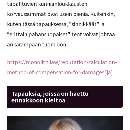
tapahtuvien kunnianloukkausten
korvaussummat ovat usein pieniä. Kuitenkin,
kuten tässä tapauksessa, “sinnikkäät” ja
“erittäin pahansuopaiset” teot voivat johtaa
ankarampaan tuomioon.
https://monolith.law/reputation/calculation-
method-of-compensation-for-damages[ja]
Tapauksia, joissa on haettu
ennakkoon kieltoa