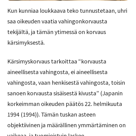
Kun kunniaa loukkaava teko tunnustetaan, uhri
saa oikeuden vaatia vahingonkorvausta
tekijältä, ja tämän ytimessä on korvaus
kärsimyksestä.
Kärsimyskorvaus tarkoittaa “korvausta
aineellisesta vahingosta, ei aineellisesta
vahingosta, vaan henkisestä vahingosta, toisin
sanoen korvausta sisäisestä kivusta” (Japanin
korkeimman oikeuden päätös 22. helmikuuta
1994 (1994)). Tämän tuskan asteen
objektiivinen ja määrällinen ymmärtäminen on
vaikeaa, ja tuomioistuin laskee