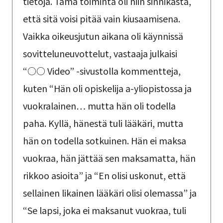
tietoja. Tämä toiminta oli niin sinnikästä,
että sitä voisi pitää vain kiusaamisena.
Vaikka oikeusjutun aikana oli käynnissä
sovitteluneuvottelut, vastaaja julkaisi
“○○ Video” -sivustolla kommentteja,
kuten “Hän oli opiskelija a-yliopistossa ja
vuokralainen… mutta hän oli todella
paha. Kyllä, hänestä tuli lääkäri, mutta
hän on todella sotkuinen. Hän ei maksa
vuokraa, hän jättää sen maksamatta, hän
rikkoo asioita” ja “En olisi uskonut, että
sellainen likainen lääkäri olisi olemassa” ja
“Se lapsi, joka ei maksanut vuokraa, tuli