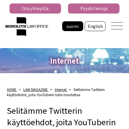
Ota yhteyttä
Pyydä tietoja
suomi
English
Internet
HOME
>
LAW MAGAZINE
>
Internet
>
Selitämme Twitterin
käyttöehdot, joita YouTuberin tulisi noudattaa
Selitämme Twitterin
käyttöehdot, joita YouTuberin