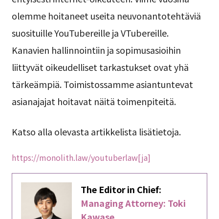
olemme hoitaneet useita neuvonantotehtäviä
suosituille YouTubereille ja VTubereille.
Kanavien hallinnointiin ja sopimusasioihin
liittyvät oikeudelliset tarkastukset ovat yhä
tärkeämpiä. Toimistossamme asiantuntevat
asianajajat hoitavat näitä toimenpiteitä.
Katso alla olevasta artikkelista lisätietoja.
https://monolith.law/youtuberlaw[ja]
The Editor in Chief:
Managing Attorney: Toki
Kawase