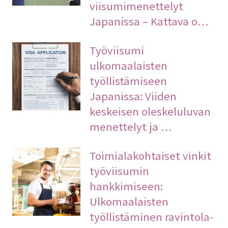
viisumimenettelyt
Japanissa – Kattava o…
Työviisumi
ulkomaalaisten
työllistämiseen
Japanissa: Viiden
keskeisen oleskeluluvan
menettelyt ja …
Toimialakohtaiset vinkit
työviisumin
hankkimiseen:
Ulkomaalaisten
työllistäminen ravintola-