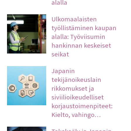
alalla
Ulkomaalaisten
työllistäminen kaupan
alalla: Työviisumin
hankinnan keskeiset
seikat
Japanin
tekijänoikeuslain
rikkomukset ja
siviilioikeudelliset
korjaustoimenpiteet:
Kielto, vahingo…
Tekekoäly ja Japanin