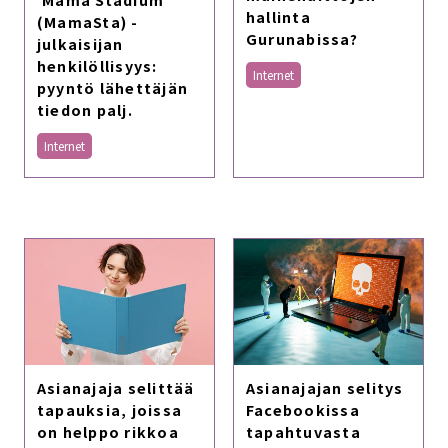
hallinta
(MamaSta) -
Gurunabissa?
julkaisijan
henkilöllisyys:
Internet
pyyntö lähettäjän
tiedon palj.
Internet
Asianajaja selittää
Asianajajan selitys
tapauksia, joissa
Facebookissa
on helppo rikkoa
tapahtuvasta