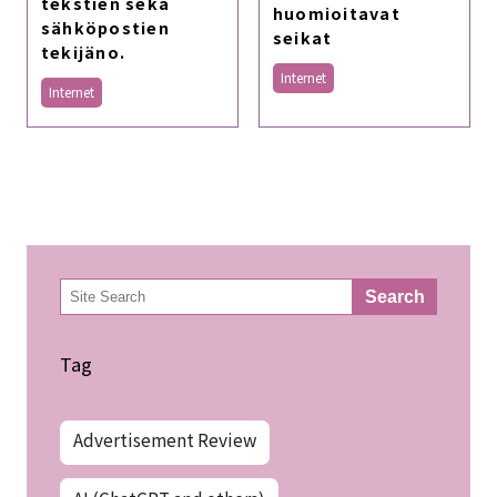
tekstien sekä
huomioitavat
sähköpostien
seikat
tekijäno.
Internet
Internet
検
Search
索
Tag
Advertisement Review