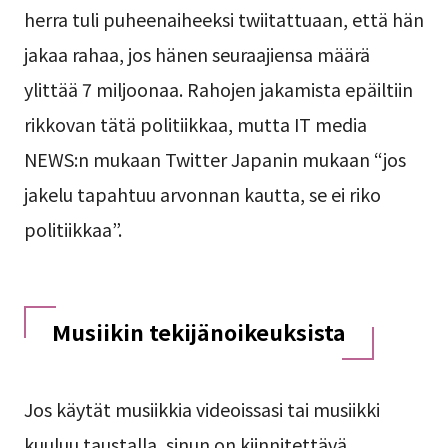
herra tuli puheenaiheeksi twiitattuaan, että hän
jakaa rahaa, jos hänen seuraajiensa määrä
ylittää 7 miljoonaa. Rahojen jakamista epäiltiin
rikkovan tätä politiikkaa, mutta IT media
NEWS:n mukaan Twitter Japanin mukaan “jos
jakelu tapahtuu arvonnan kautta, se ei riko
politiikkaa”.
Musiikin tekijänoikeuksista
Jos käytät musiikkia videoissasi tai musiikki
kuuluu taustalla, sinun on kiinnitettävä