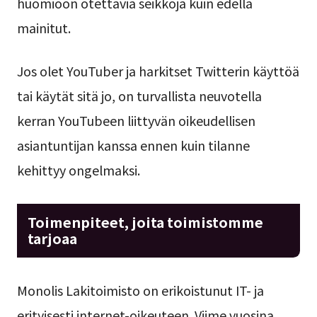
huomioon otettavia seikkoja kuin edellä
mainitut.
Jos olet YouTuber ja harkitset Twitterin käyttöä
tai käytät sitä jo, on turvallista neuvotella
kerran YouTubeen liittyvän oikeudellisen
asiantuntijan kanssa ennen kuin tilanne
kehittyy ongelmaksi.
Toimenpiteet, joita toimistomme
tarjoaa
Monolis Lakitoimisto on erikoistunut IT- ja
erityisesti internet-oikeuteen. Viime vuosina