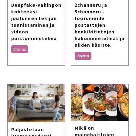
Deepfake-vahingon
2channeru ja
kohteeksi
5channeru -
joutuneen tekijän
foorumeille
tunnistaminen ja
postattujen
videon
henkilötietojen
poistomenetelmä
hakumenetelmät ja
niiden käsitte.
Internet
Internet
Mikä on
Paljastetaan
mainehaittojen
'Mama Stadium'