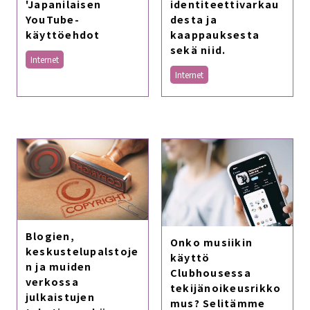
'Japanilaisen
identiteettivarkau
YouTube-
desta ja
käyttöehdot
kaappauksesta
sekä niid.
Internet
Internet
Blogien,
Onko musiikin
keskustelupalstoje
käyttö
n ja muiden
Clubhousessa
verkossa
tekijänoikeusrikko
julkaistujen
mus? Selitämme