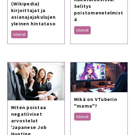
(Wikipedia)
Selitys
kirjoittajat ja
poistomenetelmist
asianajajakulujen
ä
yleinen hintataso
Internet
Internet
Mikä on VTuberin
"mama"?
Miten poistaa
negatiiviset
Internet
arvostelut
'Japanese Job
Hunting