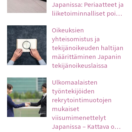
Japanissa: Periaatteet ja
liiketoiminnalliset poi…
Oikeuksien
yhteisomistus ja
tekijänoikeuden haltijan
määrittäminen Japanin
tekijänoikeuslaissa
Ulkomaalaisten
työntekijöiden
rekrytointimuotojen
mukaiset
viisumimenettelyt
Japanissa – Kattava o…