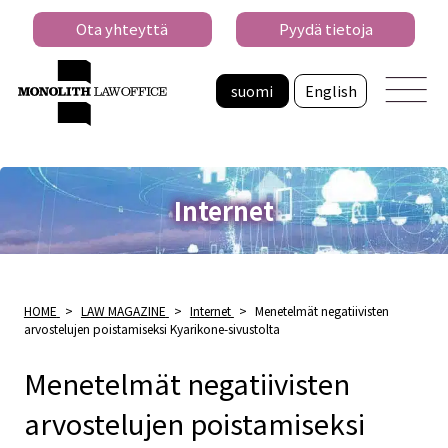
Ota yhteyttä
Pyydä tietoja
suomi
English
Internet
HOME
>
LAW MAGAZINE
>
Internet
>
Menetelmät negatiivisten
arvostelujen poistamiseksi Kyarikone-sivustolta
Menetelmät negatiivisten
arvostelujen poistamiseksi