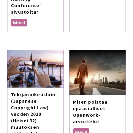
Conference' -
sivustolta?
Internet
Tekijänoikeuslain
(Japanese
Miten poistaa
Copyright Law)
epäasialliset
vuoden 2020
OpenWork-
(Heisei 32)
arvostelut
muutoksen
Internet