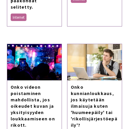
pääkohdat
selitetty.
Internet
Onko videon
Onko
poistaminen
kunnianloukkaus,
mahdollista, jos
jos käytetään
oikeudet kuvan ja
ilmaisuja kuten
yksityisyyden
'huumeepäily' tai
loukkaamiseen on
'rikollisjärjestöepä
rikott.
ily'?