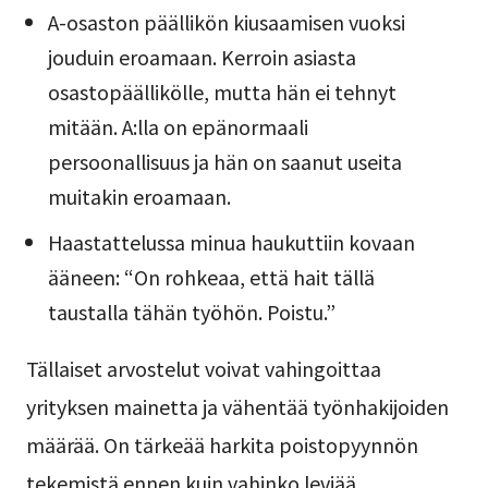
A-osaston päällikön kiusaamisen vuoksi
jouduin eroamaan. Kerroin asiasta
osastopäällikölle, mutta hän ei tehnyt
mitään. A:lla on epänormaali
persoonallisuus ja hän on saanut useita
muitakin eroamaan.
Haastattelussa minua haukuttiin kovaan
ääneen: “On rohkeaa, että hait tällä
taustalla tähän työhön. Poistu.”
Tällaiset arvostelut voivat vahingoittaa
yrityksen mainetta ja vähentää työnhakijoiden
määrää. On tärkeää harkita poistopyynnön
tekemistä ennen kuin vahinko leviää.