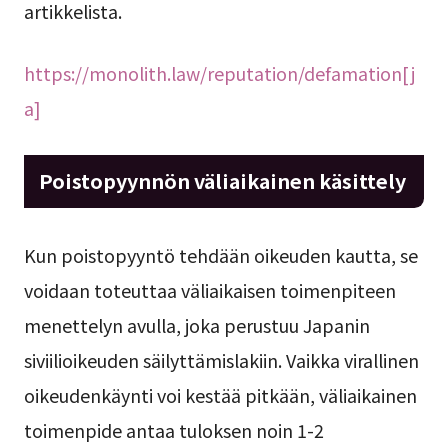
artikkelista.
https://monolith.law/reputation/defamation[j
a]
Poistopyynnön väliaikainen käsittely
Kun poistopyyntö tehdään oikeuden kautta, se
voidaan toteuttaa väliaikaisen toimenpiteen
menettelyn avulla, joka perustuu Japanin
siviilioikeuden säilyttämislakiin. Vaikka virallinen
oikeudenkäynti voi kestää pitkään, väliaikainen
toimenpide antaa tuloksen noin 1-2