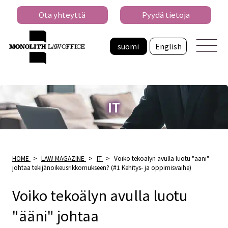
Ota yhteyttä
Pyydä tietoja
suomi
English
IT
HOME
>
LAW MAGAZINE
>
IT
>
Voiko tekoälyn avulla luotu "ääni"
johtaa tekijänoikeusrikkomukseen? (#1 Kehitys- ja oppimisvaihe)
Voiko tekoälyn avulla luotu
"ääni" johtaa