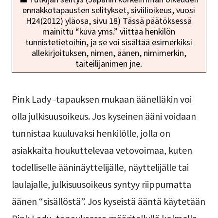
ennakkotapausten selitykset, siviilioikeus, vuosi
H24(2012) yläosa, sivu 18) Tässä päätöksessä
mainittu “kuva yms.” viittaa henkilön
tunnistetietoihin, ja se voi sisältää esimerkiksi
allekirjoituksen, nimen, äänen, nimimerkin,
taiteilijanimen jne.
Pink Lady -tapauksen mukaan äänelläkin voi
olla julkisuusoikeus. Jos kyseinen ääni voidaan
tunnistaa kuuluvaksi henkilölle, jolla on
asiakkaita houkuttelevaa vetovoimaa, kuten
todelliselle ääninäyttelijälle, näyttelijälle tai
laulajalle, julkisuusoikeus syntyy riippumatta
äänen “sisällöstä”. Jos kyseistä ääntä käytetään
Pink Lady -tapauksessa määritellyllä kolmella