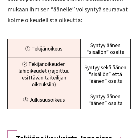
mukaan ihmisen “äänelle” voi syntyä seuraavat
kolme oikeudellista oikeutta:
Syntyy äänen
① Tekijänoikeus
“sisällön” osalta
② Tekijänoikeuden
Syntyy sekä äänen
lähioikeudet (rajoittuu
“sisällön” että
esittävän taiteilijan
“äänen” osalta
oikeuksiin)
Syntyy äänen
③ Julkisuusoikeus
“äänen” osalta
Tekijänoikeuksista Japanissa