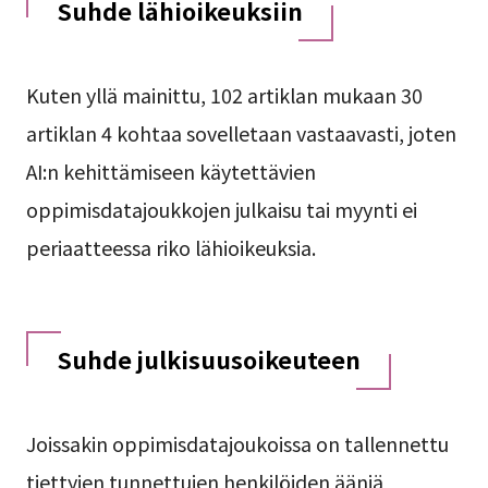
Suhde lähioikeuksiin
Kuten yllä mainittu, 102 artiklan mukaan 30
artiklan 4 kohtaa sovelletaan vastaavasti, joten
AI:n kehittämiseen käytettävien
oppimisdatajoukkojen julkaisu tai myynti ei
periaatteessa riko lähioikeuksia.
Suhde julkisuusoikeuteen
Joissakin oppimisdatajoukoissa on tallennettu
tiettyjen tunnettujen henkilöiden ääniä