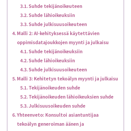
Suhde tekijänoikeuteen
Suhde lähioikeuksiin
Suhde julkisuusoikeuteen
Malli 2: AI-kehityksessä käytettävien
oppimisdatajoukkojen myynti ja julkaisu
Suhde tekijänoikeuksiin
Suhde lähioikeuksiin
Suhde julkisuusoikeuteen
Malli 3: Kehitetyn tekoälyn myynti ja julkaisu
Tekijänoikeuden suhde
Tekijänoikeuden lähioikeuksien suhde
Julkisuusoikeuden suhde
Yhteenveto: Konsultoi asiantuntijaa
tekoälyn generoiman äänen ja