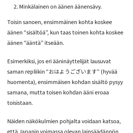
Minkälainen on äänen äänensävy.
Toisin sanoen, ensimmäinen kohta koskee
äänen “sisältöä”, kun taas toinen kohta koskee
äänen “ääntä” itseään.
Esimerkiksi, jos eri ääninäyttelijät lausuvat
saman repliikin “おはようございます” (hyvää
huomenta), ensimmäisen kohdan sisältö pysyy
samana, mutta toisen kohdan ääni eroaa
toisistaan.
Näiden näkökulmien pohjalta voidaan katsoa,
että Japanin voimassa olevan lainsäädännön