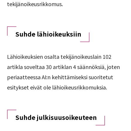
tekijänoikeusrikkomus.
Suhde lähioikeuksiin
Lähioikeuksien osalta tekijänoikeuslain 102
artikla soveltaa 30 artiklan 4 säännöksiä, joten
periaatteessa AI:n kehittämiseksi suoritetut
esitykset eivät ole lähioikeusrikkomuksia.
Suhde julkisuusoikeuteen