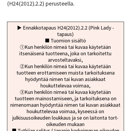
(H24(2012).2.2) perusteella.
▶︎ Ennakkotapaus H24(2012).2.2 (Pink Lady -
tapaus)
■ Tuomion sisältö
①Kun henkilön nimeä tai kuvaa käytetään
itsenäisenä tuotteena, joka on tarkoitettu
arvosteltavaksi,
②Kun henkilön nimeä tai kuvaa käytetään
tuotteen erottamiseen muista tarkoituksena
hyödyntää nimen tai kuvan asiakkaat
houkuttelevaa voimaa,
③Kun henkilön nimeä tai kuvaa käytetään
tuotteen mainostamiseen, ja tarkoituksena on
nimenomaan hyödyntää nimen tai kuvan asiakkaat
houkuttelevaa voimaa, kyseessä on
julkisuusoikeuden loukkaus ja se on laitonta tort-
oikeuden mukaan
■ Tutkijan selitys (Japanin korkeimman oikeuden