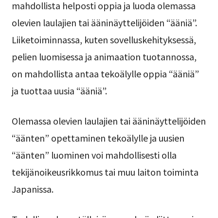
mahdollista helposti oppia ja luoda olemassa
olevien laulajien tai ääninäyttelijöiden “ääniä”.
Liiketoiminnassa, kuten sovelluskehityksessä,
pelien luomisessa ja animaation tuotannossa,
on mahdollista antaa tekoälylle oppia “ääniä”
ja tuottaa uusia “ääniä”.
Olemassa olevien laulajien tai ääninäyttelijöiden
“äänten” opettaminen tekoälylle ja uusien
“äänten” luominen voi mahdollisesti olla
tekijänoikeusrikkomus tai muu laiton toiminta
Japanissa.