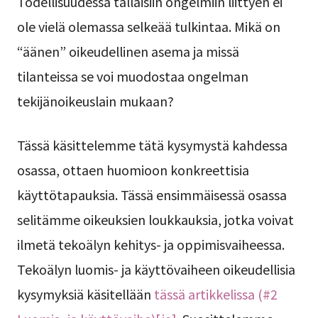
Todellisuudessa tällaisiin ongelmiin liittyen ei
ole vielä olemassa selkeää tulkintaa. Mikä on
“äänen” oikeudellinen asema ja missä
tilanteissa se voi muodostaa ongelman
tekijänoikeuslain mukaan?
Tässä käsittelemme tätä kysymystä kahdessa
osassa, ottaen huomioon konkreettisia
käyttötapauksia. Tässä ensimmäisessä osassa
selitämme oikeuksien loukkauksia, jotka voivat
ilmetä tekoälyn kehitys- ja oppimisvaiheessa.
Tekoälyn luomis- ja käyttövaiheen oikeudellisia
kysymyksiä käsitellään
tässä artikkelissa (#2