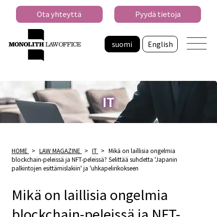
Ota yhteyttä
Pyydä tietoja
suomi
English
IT
HOME
>
LAW MAGAZINE
>
IT
>
Mikä on laillisia ongelmia
blockchain-peleissä ja NFT-peleissä? Selittää suhdetta 'Japanin
palkintojen esittämislakiin' ja 'uhkapelirikokseen
Mikä on laillisia ongelmia
blockchain-peleissä ja NFT-