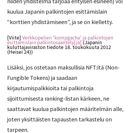
niiden yhdistelmä tarjoaa erityisen esineen) voi
kuulua Japanin palkintojen esittämislain
“korttien yhdistämiseen”, ja se on kielletty.
[Viite]
Verkkopelien ‘kompgacha’ ja palkintojen
esittämislain palkintosääntely[ja]
(Japanin
kuluttajaviraston tiedote 18. toukokuuta 2012
(Heisei 24))
Lisäksi, jos ostetaan maksullisia NFT:itä (Non-
Fungible Tokens) ja saadaan
kirjautumispalkkioita tai palkintoja
sijoittumisesta ranking-listan kärkeen, ne
saattavat kuulua palkintojen määritelmän alle,
joten yksittäisten tapausten tarkastelu on
tarpeen.