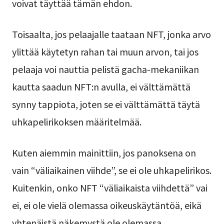
voivat täyttää tämän ehdon.
Toisaalta, jos pelaajalle taataan NFT, jonka arvo
ylittää käytetyn rahan tai muun arvon, tai jos
pelaaja voi nauttia pelistä gacha-mekaniikan
kautta saadun NFT:n avulla, ei välttämättä
synny tappiota, joten se ei välttämättä täytä
uhkapelirikoksen määritelmää.
Kuten aiemmin mainittiin, jos panoksena on
vain “väliaikainen viihde”, se ei ole uhkapelirikos.
Kuitenkin, onko NFT “väliaikaista viihdettä” vai
ei, ei ole vielä olemassa oikeuskäytäntöä, eikä
yhtenäistä näkemystä ole olemassa.