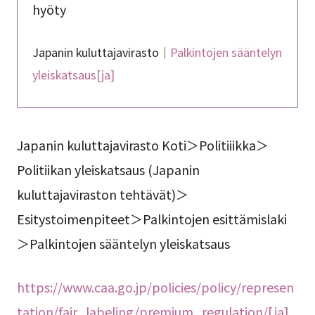
hyöty
Japanin kuluttajavirasto｜
Palkintojen sääntelyn
yleiskatsaus[ja]
Japanin kuluttajavirasto Koti＞Politiiikka＞
Politiikan yleiskatsaus (Japanin
kuluttajaviraston tehtävät)＞
Esitystoimenpiteet＞Palkintojen esittämislaki
＞Palkintojen sääntelyn yleiskatsaus
https://www.caa.go.jp/policies/policy/represen
tation/fair_labeling/premium_regulation/[ja]