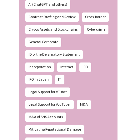
AI (ChatGPT and others)
Contract Drafting and Review
Cross-border
Crypto Assets and Blockchains
Cybercrime
General Corporate
ID of the Defamatory Statement
Incorporation
Internet
IPO
IPO in Japan
IT
Legal Support for VTuber
Legal Support for YouTuber
M&A
M&A of SNS Accounts
Mitigating Reputational Damage