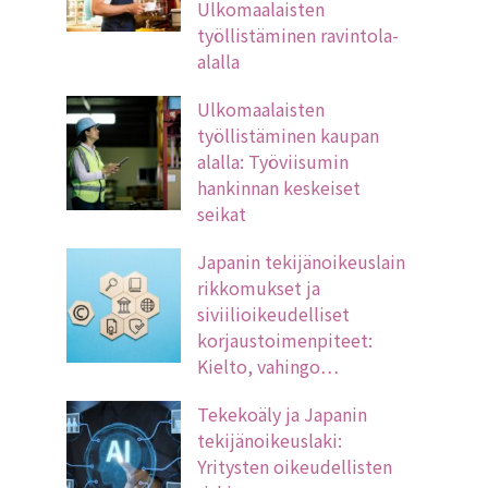
Ulkomaalaisten
työllistäminen ravintola-
alalla
Ulkomaalaisten
työllistäminen kaupan
alalla: Työviisumin
hankinnan keskeiset
seikat
Japanin tekijänoikeuslain
rikkomukset ja
siviilioikeudelliset
korjaustoimenpiteet:
Kielto, vahingo…
Tekekoäly ja Japanin
tekijänoikeuslaki:
Yritysten oikeudellisten