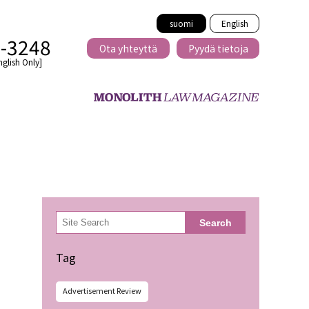
suomi
English
2-3248
Ota yhteyttä
Pyydä tietoja
nglish Only]
Rajat ylittävä
eille
kaupat
検
Search
索
minen
Tag
Advertisement Review