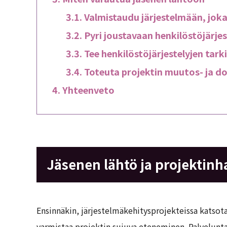
Valmistaudu järjestelmään, joka 
Pyri joustavaan henkilöstöjärje
Tee henkilöstöjärjestelyjen tar
Toteuta projektin muutos- ja do
Yhteenveto
Jäsenen lähtö ja projektinh
Ensinnäkin, järjestelmäkehitysprojekteissa katsota
varmistaa projektin sujuva eteneminen. Palveluntar