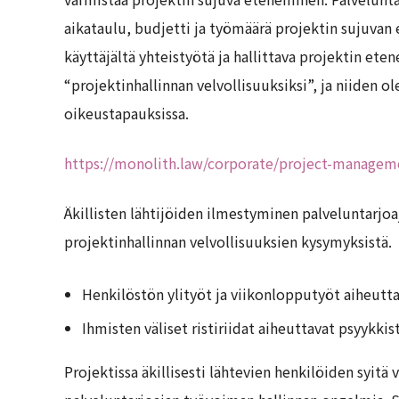
aikataulu, budjetti ja työmäärä projektin sujuvan
käyttäjältä yhteistyötä ja hallittava projektin ete
“projektinhallinnan velvollisuuksiksi”, ja niiden 
oikeustapauksissa.
https://monolith.law/corporate/project-manageme
Äkillisten lähtijöiden ilmestyminen palveluntarjoa
projektinhallinnan velvollisuuksien kysymyksistä.
Henkilöstön ylityöt ja viikonlopputyöt aiheutta
Ihmisten väliset ristiriidat aiheuttavat psyykkist
Projektissa äkillisesti lähtevien henkilöiden syitä