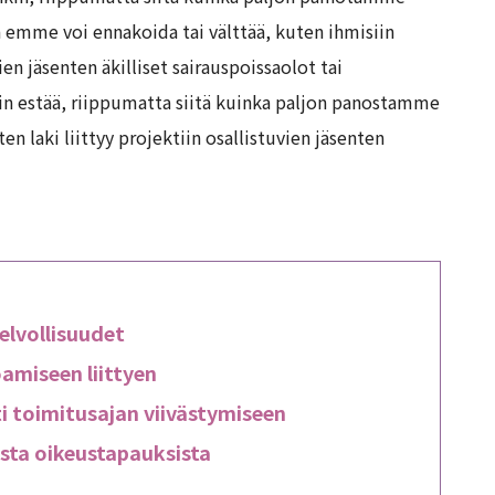
 emme voi ennakoida tai välttää, kuten ihmisiin
ien jäsenten äkilliset sairauspoissaolot tai
sin estää, riippumatta siitä kuinka paljon panostamme
en laki liittyy projektiin osallistuvien jäsenten
elvollisuudet
amiseen liittyen
ti toimitusajan viivästymiseen
sta oikeustapauksista