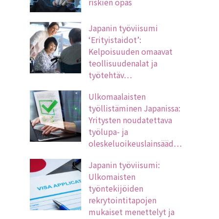
riskien opas
Japanin työviisumi
‘Erityistaidot’:
Kelpoisuuden omaavat
teollisuudenalat ja
työtehtäv…
Ulkomaalaisten
työllistäminen Japanissa:
Yritysten noudatettava
työlupa- ja
oleskeluoikeuslainsääd…
Japanin työviisumi:
Ulkomaisten
työntekijöiden
rekrytointitapojen
mukaiset menettelyt ja