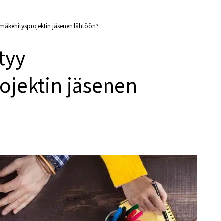
stelmäkehitysprojektin jäsenen lähtöön?
ttyy
ojektin jäsenen