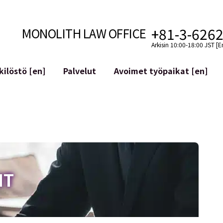
+81-3-626
MONOLITH LAW OFFICE
Arkisin 10:00-18:00 JST [E
ilöstö [en]
Palvelut
Avoimet työpaikat [en]
Internet
n]
telmäkehitys
Lakituelliset palvelut YouTuber
ehdot
Oikeudellista tukea VTubereille
aluutat ja lohkoketjut
Sosiaalisen median tilien yritys
atGPT ym.)
Maineen hallinta
kollisuus
Loukkaavan lausuman tunnista
IT