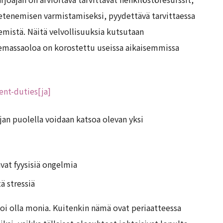
 etenemisen varmistamiseksi, pyydettävä tarvittaessa
nemistä. Näitä velvollisuuksia kutsutaan
olemassaoloa on korostettu useissa aikaisemmissa
nt-duties[ja]
jan puolella voidaan katsoa olevan yksi
vat fyysisiä ongelmia
ä stressiä
 voi olla monia. Kuitenkin nämä ovat periaatteessa