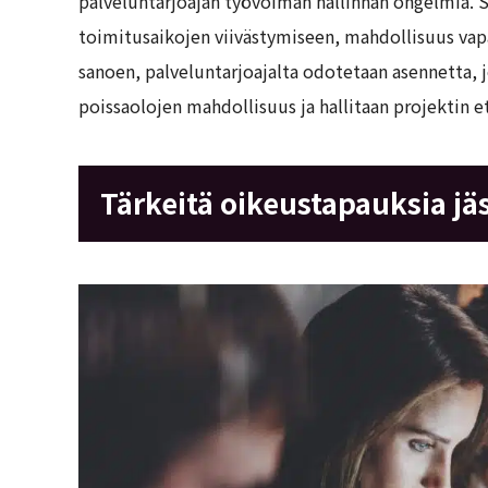
palveluntarjoajan työvoiman hallinnan ongelmia. Si
toimitusaikojen viivästymiseen, mahdollisuus vapa
sanoen, palveluntarjoajalta odotetaan asennetta, j
poissaolojen mahdollisuus ja hallitaan projektin e
Tärkeitä oikeustapauksia jä