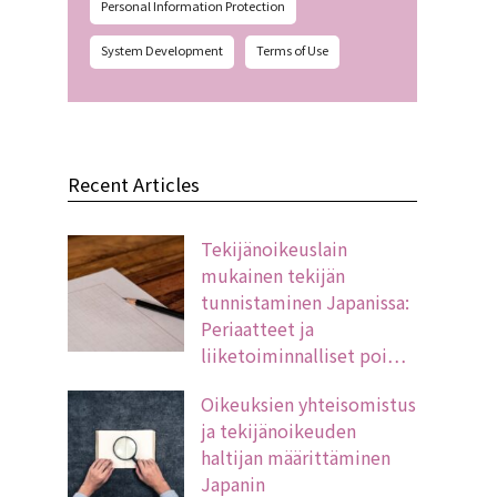
Personal Information Protection
System Development
Terms of Use
Recent Articles
Tekijänoikeuslain
mukainen tekijän
tunnistaminen Japanissa:
Periaatteet ja
liiketoiminnalliset poi…
Oikeuksien yhteisomistus
ja tekijänoikeuden
haltijan määrittäminen
Japanin