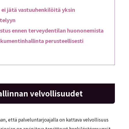
ei jätä vastuuhenkilöitä yksin
stelyyn
kistus ennen terveydentilan huononemista
kumentinhallinta perusteellisesti
allinnan velvollisuudet
an, että palveluntarjoajalla on kattava velvollisuus
joajan on arvioitava tarvittavat henkilöstöresurssit,