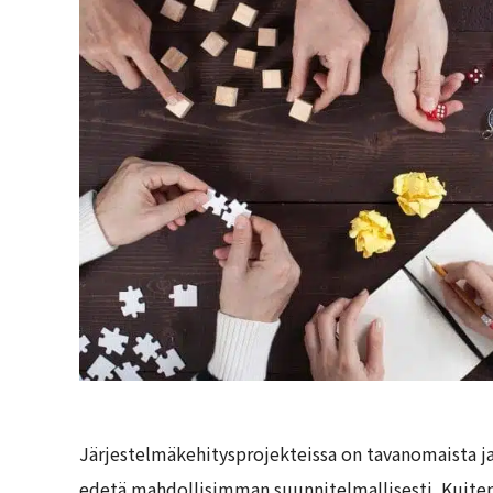
Järjestelmäkehitysprojekteissa on tavanomaista ja
edetä mahdollisimman suunnitelmallisesti. Kuiten