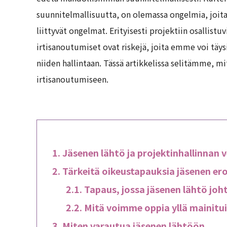
suunnitelmallisuutta, on olemassa ongelmia, joita
liittyvät ongelmat. Erityisesti projektiin osallistuv
irtisanoutumiset ovat riskejä, joita emme voi täy
niiden hallintaan. Tässä artikkelissa selitämme, mit
irtisanoutumiseen.
Jäsenen lähtö ja projektinhallinnan v
Tärkeitä oikeustapauksia jäsenen ero
Tapaus, jossa jäsenen lähtö joh
Mitä voimme oppia yllä mainitui
Miten varautua jäsenen lähtöön