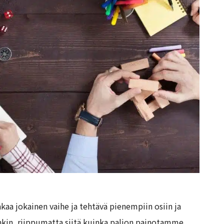
kaa jokainen vaihe ja tehtävä pienempiin osiin ja
kin, riippumatta siitä kuinka paljon painotamme