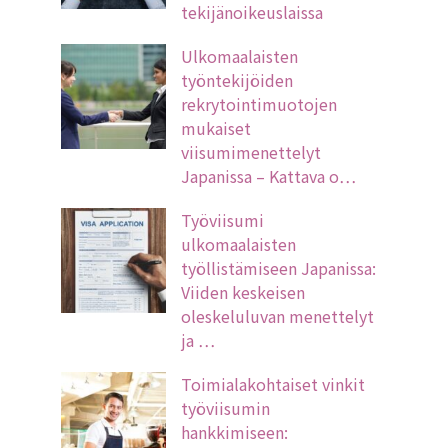
tekijänoikeuslaissa
Ulkomaalaisten
työntekijöiden
rekrytointimuotojen
mukaiset
viisumimenettelyt
Japanissa – Kattava o…
Työviisumi
ulkomaalaisten
työllistämiseen Japanissa:
Viiden keskeisen
oleskeluluvan menettelyt
ja …
Toimialakohtaiset vinkit
työviisumin
hankkimiseen: