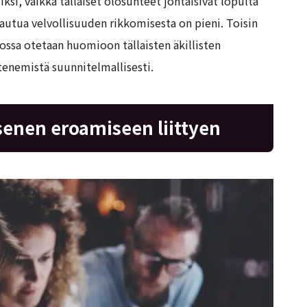
ksi, vaikka tällaiset olosuhteet johtaisivat lopulta
utua velvollisuuden rikkomisesta on pieni. Toisin
ossa otetaan huomioon tällaisten äkillisten
tenemistä suunnitelmallisesti.
senen eroamiseen liittyen